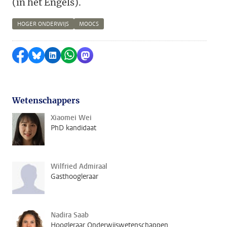
(in het Engels).
HOGER ONDERWIJS
MOOCS
Delen op Facebook
Delen via Bluesky
Delen op LinkedIn
Delen via WhatsApp
Delen via Mastodon
Wetenschappers
Xiaomei Wei
PhD kandidaat
Wilfried Admiraal
Gasthoogleraar
Nadira Saab
Hoogleraar Onderwijswetenschappen