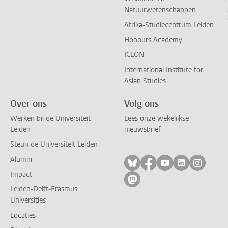
Natuurwetenschappen
Afrika-Studiecentrum Leiden
Honours Academy
ICLON
International Institute for
Asian Studies
Over ons
Volg ons
Werken bij de Universiteit
Lees onze wekelijkse
Leiden
nieuwsbrief
Steun de Universiteit Leiden
Alumni
Volg ons op bluesky
Volg ons op facebo
Volg ons op yo
Volg ons op
Volg on
Impact
Volg ons op mastodon
Leiden-Delft-Erasmus
Universities
Locaties