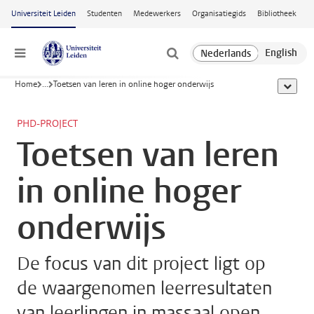
Ga naar hoofdinhoud
Universiteit Leiden
Studenten
Medewerkers
Organisatiegids
Bibliotheek
Menu
Home
...
Toetsen van leren in online hoger onderwijs
toon all
PHD-PROJECT
Toetsen van leren
in online hoger
onderwijs
De focus van dit project ligt op
de waargenomen leerresultaten
van leerlingen in massaal open