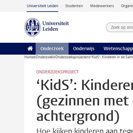
Ga naar hoofdinhoud
Universiteit Leiden
Studenten
Medewerkers
Organi
Zoek op on
Zoekterm
Onderzoek
Onderwijs
Wetenschapp
Home
Onderzoek
Onderzoeksprojecten
‘KidS’: Kinderen in de Sa
ONDERZOEKSPROJECT
‘KidS’: Kinder
(gezinnen met 
achtergrond)
Hoe kijken kinderen aan tege