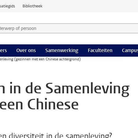
satiegids
Bibliotheek
derwerp of persoon en selecteer categorie
ers
Over ons
Samenwerking
Faculteiten
Campus
menleving (gezinnen met een Chinese achtergrond)
en in de Samenleving
een Chinese
n diversiteit in de samenleving?