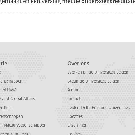
gemaakt en een verslag met de onderzoeksresultat
n
atsApp
 Mastodon
tie
Over ons
e
Werken bij de Universiteit Leiden
tenschappen
Steun de Universiteit Leiden
de/LUMC
Alumni
and Global Affairs
Impact
erdheid
Leiden-Delft-Erasmus Universities
tenschappen
Locaties
en Natuurwetenschappen
Disclaimer
diecentrum Leiden
Cookies