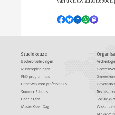
van u en uw kind hebben 
Delen op Facebook
Delen via Bluesky
Delen op LinkedI
Delen via Wh
Delen via
Studiekeuze
Organisa
Bacheloropleidingen
Archeologi
Masteropleidingen
Geesteswe
PhD-programma's
Geneeskun
Onderwijs voor professionals
Governance 
Summer Schools
Rechtsgele
Open dagen
Sociale We
Master Open Dag
Wiskunde 
Afrika-Stu