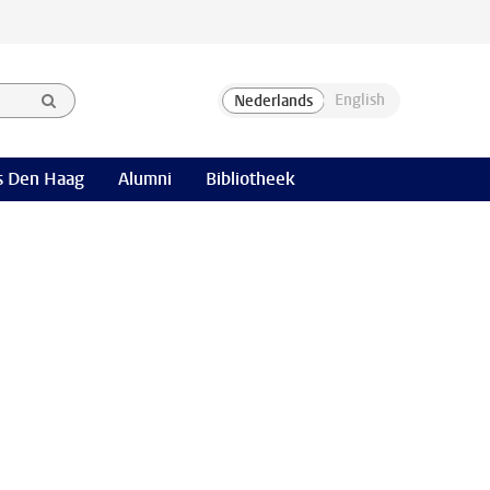
 Den Haag
Alumni
Bibliotheek