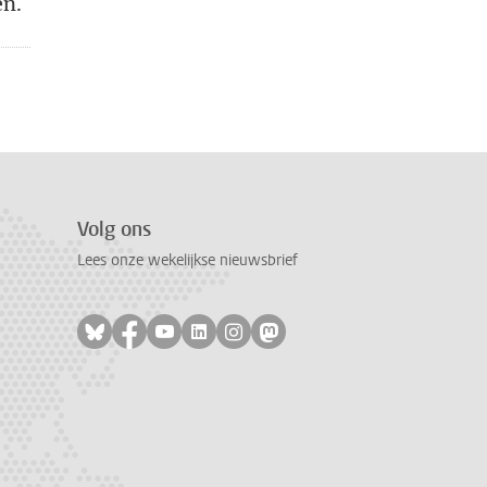
en.
Volg ons
Lees onze wekelijkse nieuwsbrief
Volg ons op bluesky
Volg ons op facebook
Volg ons op youtube
Volg ons op linkedin
Volg ons op instagram
Volg ons op mastodon