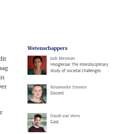
Wetenschappers
dit
Judi Mesman
Hoogleraar The interdisciplinary
raag
study of societal challenges
jn
ver
Rosanneke Emmen
Docent
r
Daudi van Veen
Gast