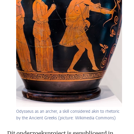
Odysseus as an archer, a skill considered akin to rhetoric
by the Ancient Greeks (picture: Wikimedia Commons)
Dit onderzoeksproject is gepubliceerd in