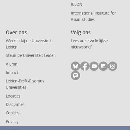
ICLON
International Institute for
Asian Studies
Over ons
Volg ons
Werken bij de Universiteit
Lees onze wekelijkse
Leiden
nieuwsbrief
Steun de Universiteit Leiden
Alumni
Volg ons op bluesky
Volg ons op facebo
Volg ons op yo
Volg ons op
Volg on
Impact
Volg ons op mastodon
Leiden-Delft-Erasmus
Universities
Locaties
Disclaimer
Cookies
Privacy