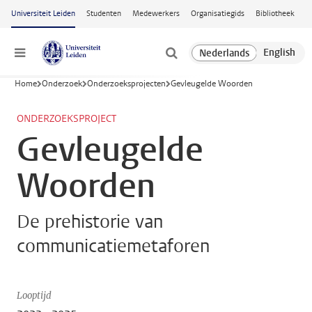
Ga naar hoofdinhoud
Universiteit Leiden
Studenten
Medewerkers
Organisatiegids
Bibliotheek
Menu
Home
Onderzoek
Onderzoeksprojecten
Gevleugelde Woorden
ONDERZOEKSPROJECT
Gevleugelde
Woorden
De prehistorie van
communicatiemetaforen
Looptijd