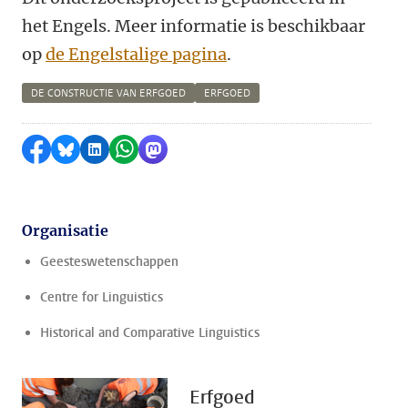
het Engels. Meer informatie is beschikbaar
op
de Engelstalige pagina
.
DE CONSTRUCTIE VAN ERFGOED
ERFGOED
Delen op Facebook
Delen via Bluesky
Delen op LinkedIn
Delen via WhatsApp
Delen via Mastodon
Organisatie
Geesteswetenschappen
Centre for Linguistics
Historical and Comparative Linguistics
Erfgoed