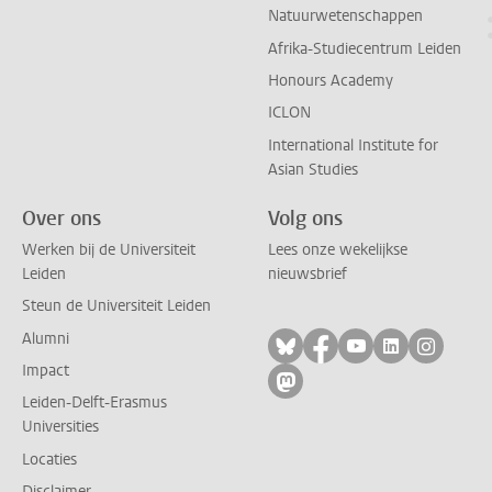
Natuurwetenschappen
Afrika-Studiecentrum Leiden
Honours Academy
ICLON
International Institute for
Asian Studies
Over ons
Volg ons
Werken bij de Universiteit
Lees onze wekelijkse
Leiden
nieuwsbrief
Steun de Universiteit Leiden
Alumni
Volg ons op bluesky
Volg ons op facebo
Volg ons op yo
Volg ons op
Volg on
Impact
Volg ons op mastodon
Leiden-Delft-Erasmus
Universities
Locaties
Disclaimer