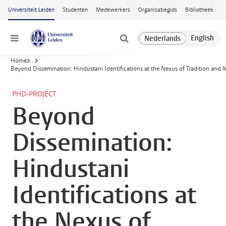
Ga naar hoofdinhoud
Universiteit Leiden
Studenten
Medewerkers
Organisatiegids
Bibliotheek
Menu
Home
...
Beyond Dissemination: Hindustani Identifications at the Nexus of Tradition and 
PHD-PROJECT
Beyond
Dissemination:
Hindustani
Identifications at
the Nexus of