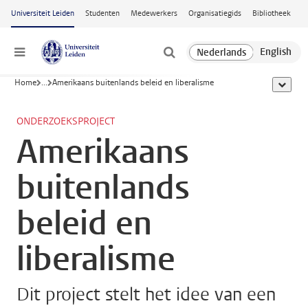
Ga naar hoofdinhoud
Universiteit Leiden
Studenten
Medewerkers
Organisatiegids
Bibliotheek
Menu
Home
...
Amerikaans buitenlands beleid en liberalisme
toon all
ONDERZOEKSPROJECT
Amerikaans
buitenlands
beleid en
liberalisme
Dit project stelt het idee van een