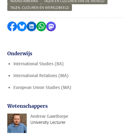
NOORD-AMERIKA
TALEN EN CULTUREN VAN DE WERELD
TALEN, CULTUREN EN WERELDBEELD
Delen op Facebook
Delen via Bluesky
Delen op LinkedIn
Delen via WhatsApp
Delen via Mastodon
Onderwijs
International Studies (BA)
International Relations (MA)
European Union Studies (MA)
Wetenschappers
Andrew Gawthorpe
University Lecturer