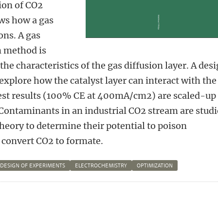
ion of CO2
ws how a gas
ons. A gas
n method is
the characteristics of the gas diffusion layer. A des
explore how the catalyst layer can interact with the
 best results (100% CE at 400mA/cm2) are scaled-up
Contaminants in an industrial CO2 stream are stud
theory to determine their potential to poison
 convert CO2 to formate.
DESIGN OF EXPERIMENTS
ELECTROCHEMISTRY
OPTIMIZATION
n
atsApp
 Mastodon