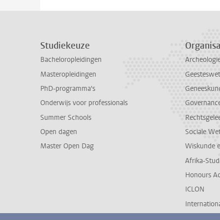
Studiekeuze
Organisa
Bacheloropleidingen
Archeologi
Masteropleidingen
Geesteswe
PhD-programma's
Geneeskun
Onderwijs voor professionals
Governance 
Summer Schools
Rechtsgele
Open dagen
Sociale We
Master Open Dag
Wiskunde 
Afrika-Stu
Honours A
ICLON
Internationa