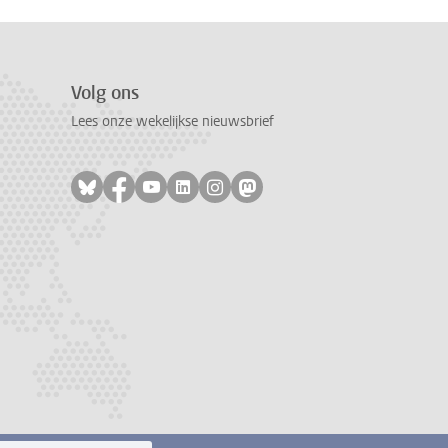
Volg ons
Lees onze wekelijkse nieuwsbrief
Volg ons op bluesky
Volg ons op facebook
Volg ons op youtube
Volg ons op linkedin
Volg ons op instagram
Volg ons op mastodon