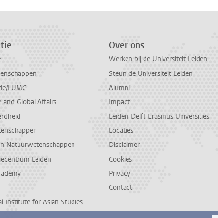
tie
Over ons
e
Werken bij de Universiteit Leiden
tenschappen
Steun de Universiteit Leiden
de/LUMC
Alumni
and Global Affairs
Impact
erdheid
Leiden-Delft-Erasmus Universities
tenschappen
Locaties
en Natuurwetenschappen
Disclaimer
diecentrum Leiden
Cookies
cademy
Privacy
Contact
l Institute for Asian Studies