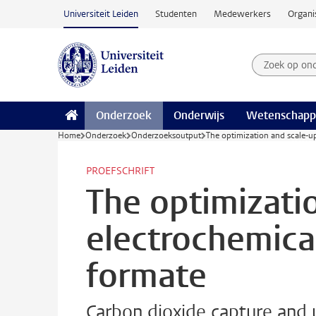
Ga naar hoofdinhoud
Universiteit Leiden
Studenten
Medewerkers
Organi
Zoek op on
Zoekterm
Onderzoek
Onderwijs
Wetenschapp
Home
Onderzoek
Onderzoeksoutput
The optimization and scale-up
PROEFSCHRIFT
The optimizati
electrochemica
formate
Carbon dioxide capture and u