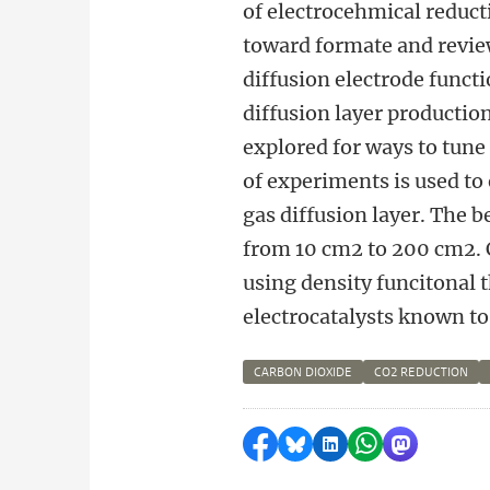
of electrocehmical reduct
toward formate and revie
diffusion electrode functi
diffusion layer productio
explored for ways to tune 
of experiments is used to 
gas diffusion layer. The
from 10 cm2 to 200 cm2. 
using density funcitonal 
electrocatalysts known to
CARBON DIOXIDE
CO2 REDUCTION
Delen op Facebook
Delen via Bluesky
Delen op LinkedI
Delen via Wh
Delen via