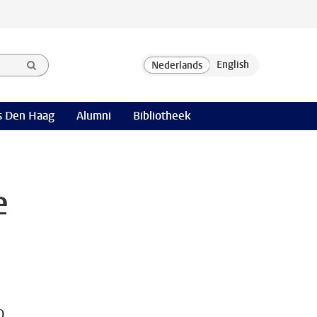
 Den Haag
Alumni
Bibliotheek
e
o