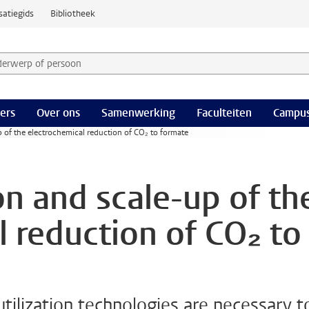
satiegids
Bibliotheek
derwerp of persoon en selecteer categorie
ers
Over ons
Samenwerking
Faculteiten
Campus
 of the electrochemical reduction of CO₂ to formate
on and scale-up of th
l reduction of CO₂ to
tilization technologies are necessary t