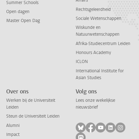
Affairs
Summer Schools
Rechtsgeleerdheid
Open dagen
Sociale Wetenschappen
Master Open Dag
Wiskunde en
Natuurwetenschappen
Afrika-Studiecentrum Leiden
Honours Academy
ICLON
International Institute for
Asian Studies
Over ons
Volg ons
Werken bij de Universiteit
Lees onze wekelijkse
Leiden
nieuwsbrief
Steun de Universiteit Leiden
Alumni
Volg ons op bluesky
Volg ons op facebo
Volg ons op yo
Volg ons op
Volg on
Impact
Volg ons op mastodon