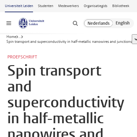
Ga naar hoofdinhoud
Universiteit Leiden
Studenten
Medewerkers
Organisatiegids
Bibliotheek
Menu
Home
...
t
Spin transport and superconductivity in half-metallic nanowires and junctions
PROEFSCHRIFT
Spin transport
and
superconductivity
in half-metallic
nanowires and