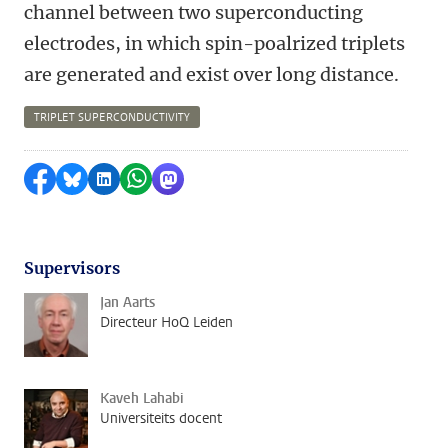
channel between two superconducting
electrodes, in which spin-poalrized triplets
are generated and exist over long distance.
TRIPLET SUPERCONDUCTIVITY
Delen op Facebook
Delen via Bluesky
Delen op LinkedIn
Delen via WhatsApp
Delen via Mastodon
Supervisors
Jan Aarts
Directeur HoQ Leiden
Kaveh Lahabi
Universiteits docent