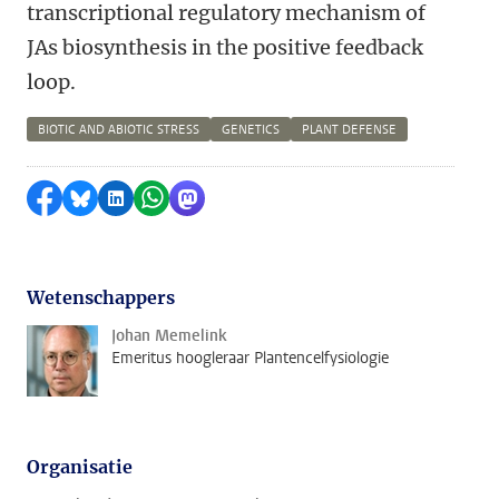
transcriptional regulatory mechanism of
JAs biosynthesis in the positive feedback
loop.
BIOTIC AND ABIOTIC STRESS
GENETICS
PLANT DEFENSE
Delen op Facebook
Delen via Bluesky
Delen op LinkedIn
Delen via WhatsApp
Delen via Mastodon
Wetenschappers
Johan Memelink
Emeritus hoogleraar Plantencelfysiologie
Organisatie