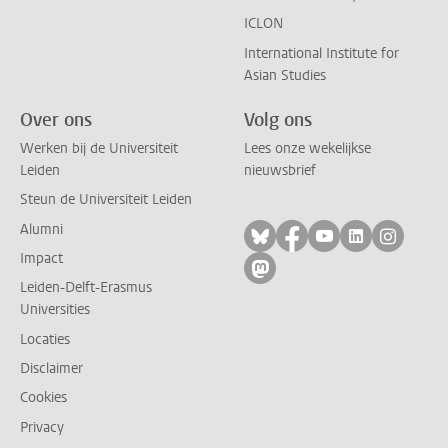
ICLON
International Institute for
Asian Studies
Over ons
Volg ons
Werken bij de Universiteit
Lees onze wekelijkse
Leiden
nieuwsbrief
Steun de Universiteit Leiden
Alumni
Volg ons op bluesky
Volg ons op facebo
Volg ons op yo
Volg ons op
Volg on
Impact
Volg ons op mastodon
Leiden-Delft-Erasmus
Universities
Locaties
Disclaimer
Cookies
Privacy