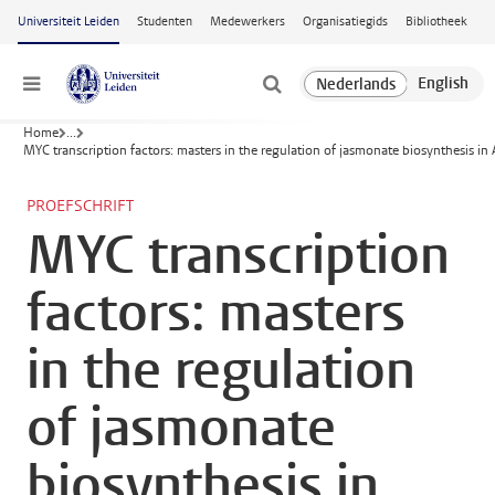
Ga naar hoofdinhoud
Universiteit Leiden
Studenten
Medewerkers
Organisatiegids
Bibliotheek
Menu
Home
...
MYC transcription factors: masters in the regulation of jasmonate biosynthesis in 
PROEFSCHRIFT
MYC transcription
factors: masters
in the regulation
of jasmonate
biosynthesis in