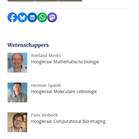
Delen op Facebook
Delen via Bluesky
Delen op LinkedIn
Delen via WhatsApp
Delen via Mastodon
Wetenschappers
Roeland Merks
Hoogleraar Mathematische biologie
Herman Spaink
Hoogleraar Moleculaire celbiologie
Fons Verbeek
Hoogleraar Computational Bio-imaging