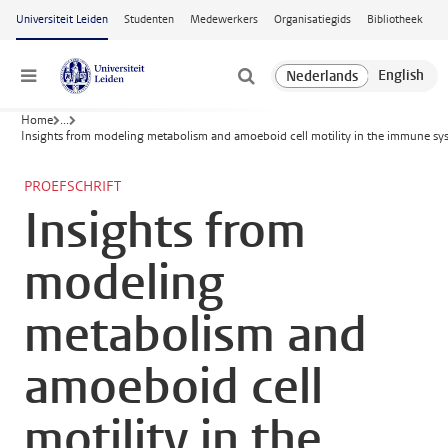
Ga naar hoofdinhoud
Universiteit Leiden
Studenten
Medewerkers
Organisatiegids
Bibliotheek
Menu
Home
...
Insights from modeling metabolism and amoeboid cell motility in the immune sy
PROEFSCHRIFT
Insights from
modeling
metabolism and
amoeboid cell
motility in the