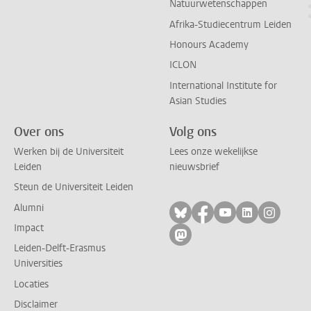
Natuurwetenschappen
Afrika-Studiecentrum Leiden
Honours Academy
ICLON
International Institute for
Asian Studies
Over ons
Volg ons
Werken bij de Universiteit
Lees onze wekelijkse
Leiden
nieuwsbrief
Steun de Universiteit Leiden
Alumni
Volg ons op bluesky
Volg ons op facebo
Volg ons op yo
Volg ons op
Volg on
Impact
Volg ons op mastodon
Leiden-Delft-Erasmus
Universities
Locaties
Disclaimer