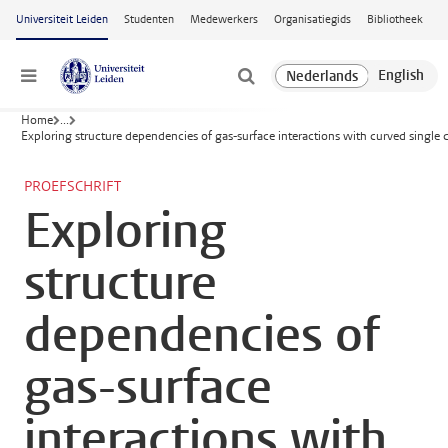
Ga naar hoofdinhoud
Universiteit Leiden
Studenten
Medewerkers
Organisatiegids
Bibliotheek
Menu
Home
...
Exploring structure dependencies of gas-surface interactions with curved single c
PROEFSCHRIFT
Exploring
structure
dependencies of
gas-surface
interactions with