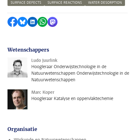
SURFACE DEFECTS
SURFACE REACTIONS
WATER DESORPTION
Delen op Facebook
Delen via Bluesky
Delen op LinkedIn
Delen via WhatsApp
Delen via Mastodon
Wetenschappers
Ludo Juurlink
Hoogleraar Onderwijstechnologie in de
Natuurwetenschappen Onderwijstechnologie in de
Natuurwetenschappen
Marc Koper
Hoogleraar Katalyse en oppervlaktechemie
Organisatie
Wiskunde en Natuurwetenschappen