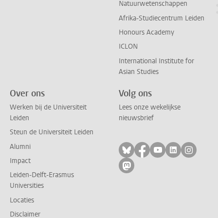
Natuurwetenschappen
Afrika-Studiecentrum Leiden
Honours Academy
ICLON
International Institute for
Asian Studies
Over ons
Volg ons
Werken bij de Universiteit
Lees onze wekelijkse
Leiden
nieuwsbrief
Steun de Universiteit Leiden
Alumni
Volg ons op bluesky
Volg ons op facebo
Volg ons op yo
Volg ons op
Volg on
Impact
Volg ons op mastodon
Leiden-Delft-Erasmus
Universities
Locaties
Disclaimer