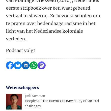
van Plantage Driesveld (2010), Nederlands
eerste stripboek over een waargebeurd
verhaal in slavernij. Ze bezoekt scholen om
te praten over hedendaags racisme in het
licht van het Nederlandse koloniale
verleden.
Podcast volgt
Delen op Facebook
Delen via Bluesky
Delen op LinkedIn
Delen via WhatsApp
Delen via Mastodon
Wetenschappers
Judi Mesman
Hoogleraar The interdisciplinary study of societal
challenges