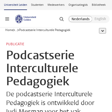
Ga naar hoofdinhoud
Universiteit Leiden
Studenten
Medewerkers
Organisatiegids
Bibliotheek
Menu
Home
...
Podcastserie Interculturele Pedagogiek
toon all
PUBLICATIE
Podcastserie
Interculturele
Pedagogiek
De podcastserie Interculturele
Pedagogiek is ontwikkeld door
Judi Mesman voor het vak