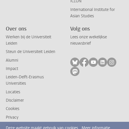
ICLON
International Institute for
Asian Studies
Over ons
Volg ons
Werken bij de Universiteit
Lees onze wekelijkse
Leiden
nieuwsbrief
Steun de Universiteit Leiden
Alumni
Volg ons op bluesky
Volg ons op facebo
Volg ons op yo
Volg ons op
Volg on
Impact
Volg ons op mastodon
Leiden-Delft-Erasmus
Universities
Locaties
Disclaimer
Cookies
Privacy
Contact
Deze website maakt gebruik van cookies.
Meer informatie.