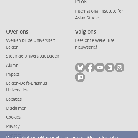
ICLON
International Institute for
Asian Studies
Over ons
Volg ons
Werken bij de Universiteit
Lees onze wekelijkse
Leiden
nieuwsbrief
Steun de Universiteit Leiden
Alumni
Volg ons op bluesky
Volg ons op facebo
Volg ons op yo
Volg ons op
Volg on
Impact
Volg ons op mastodon
Leiden-Delft-Erasmus
Universities
Locaties
Disclaimer
Cookies
Privacy
Contact
Deze website maakt gebruik van cookies.
Meer informatie.