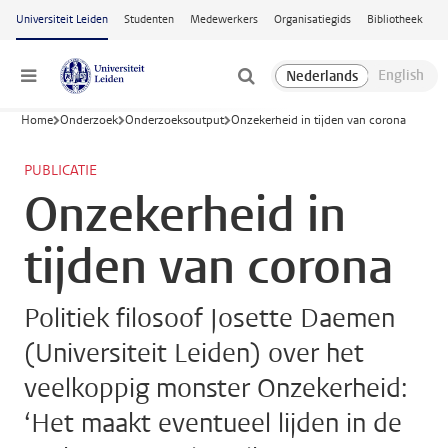
Ga naar hoofdinhoud
Universiteit Leiden
Studenten
Medewerkers
Organisatiegids
Bibliotheek
Menu
Home
Onderzoek
Onderzoeksoutput
Onzekerheid in tijden van corona
PUBLICATIE
Onzekerheid in
tijden van corona
Politiek filosoof Josette Daemen
(Universiteit Leiden) over het
veelkoppig monster Onzekerheid:
‘Het maakt eventueel lijden in de