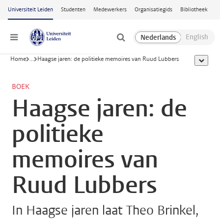
Ga naar hoofdinhoud
Universiteit Leiden
Studenten
Medewerkers
Organisatiegids
Bibliotheek
Menu
Home
...
Haagse jaren: de politieke memoires van Ruud Lubbers
toon all
BOEK
Haagse jaren: de
politieke
memoires van
Ruud Lubbers
In Haagse jaren laat Theo Brinkel,