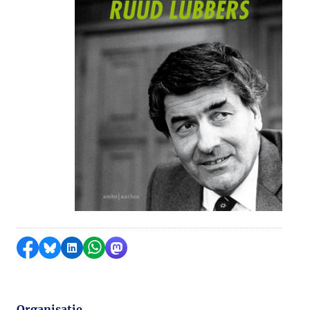
Delen op Facebook
Delen via Bluesky
Delen op LinkedIn
Delen via WhatsApp
Delen via Mastodon
Organisatie