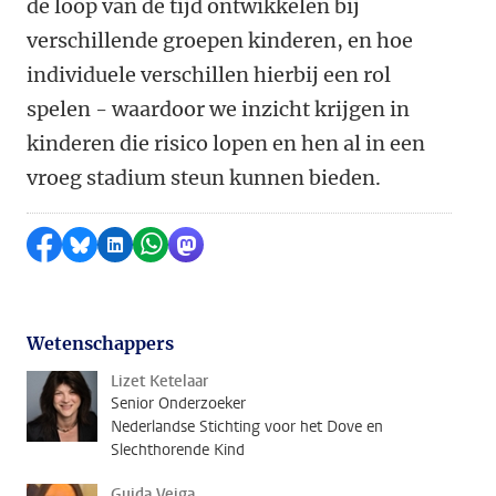
de loop van de tijd ontwikkelen bij
verschillende groepen kinderen, en hoe
individuele verschillen hierbij een rol
spelen - waardoor we inzicht krijgen in
kinderen die risico lopen en hen al in een
vroeg stadium steun kunnen bieden.
Delen op Facebook
Delen via Bluesky
Delen op LinkedIn
Delen via WhatsApp
Delen via Mastodon
Wetenschappers
Lizet Ketelaar
Senior Onderzoeker
Nederlandse Stichting voor het Dove en
Slechthorende Kind
Guida Veiga