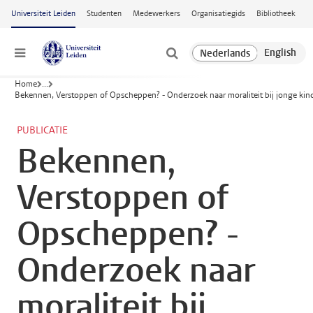
Ga naar hoofdinhoud
Universiteit Leiden
Studenten
Medewerkers
Organisatiegids
Bibliotheek
Menu
Home
...
Bekennen, Verstoppen of Opscheppen? - Onderzoek naar moraliteit bij jonge kin
PUBLICATIE
Bekennen,
Verstoppen of
Opscheppen? -
Onderzoek naar
moraliteit bij