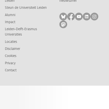
Leiden
nieuwsbrief
Steun de Universiteit Leiden
Alumni
Volg ons op bluesky
Volg ons op facebo
Volg ons op yo
Volg ons op
Volg on
Impact
Volg ons op mastodon
Leiden-Delft-Erasmus
Universities
Locaties
Disclaimer
Cookies
Privacy
Contact