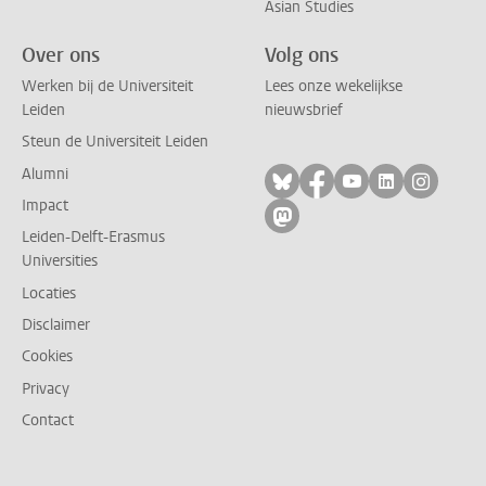
Asian Studies
Over ons
Volg ons
Werken bij de Universiteit
Lees onze wekelijkse
Leiden
nieuwsbrief
Steun de Universiteit Leiden
Alumni
Volg ons op bluesky
Volg ons op facebo
Volg ons op yo
Volg ons op
Volg on
Impact
Volg ons op mastodon
Leiden-Delft-Erasmus
Universities
Locaties
Disclaimer
Cookies
Privacy
Contact