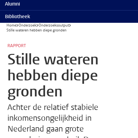
Alumni
Bibliotheek
Home
Onderzoek
Onderzoeksoutput
Stille wateren hebben diepe gronden
RAPPORT
Stille wateren
hebben diepe
gronden
Achter de relatief stabiele
inkomensongelijkheid in
Nederland gaan grote