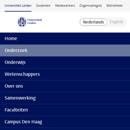
Ga naar hoofdinhoud
Universiteit Leiden
Studenten
Medewerkers
Organisatiegids
Bibliotheek
Home
Onderzoek
Onderwijs
Wetenschappers
Over ons
Samenwerking
Faculteiten
Campus Den Haag