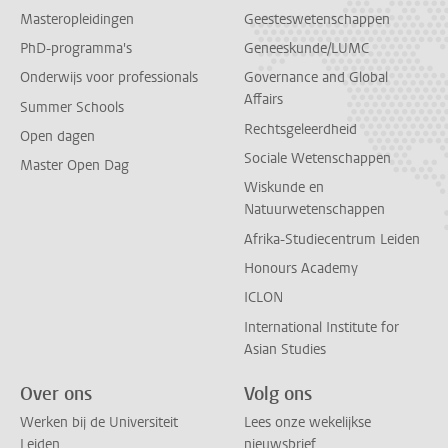
Masteropleidingen
Geesteswetenschappen
PhD-programma's
Geneeskunde/LUMC
Onderwijs voor professionals
Governance and Global
Affairs
Summer Schools
Rechtsgeleerdheid
Open dagen
Sociale Wetenschappen
Master Open Dag
Wiskunde en
Natuurwetenschappen
Afrika-Studiecentrum Leiden
Honours Academy
ICLON
International Institute for
Asian Studies
Over ons
Volg ons
Werken bij de Universiteit
Lees onze wekelijkse
Leiden
nieuwsbrief