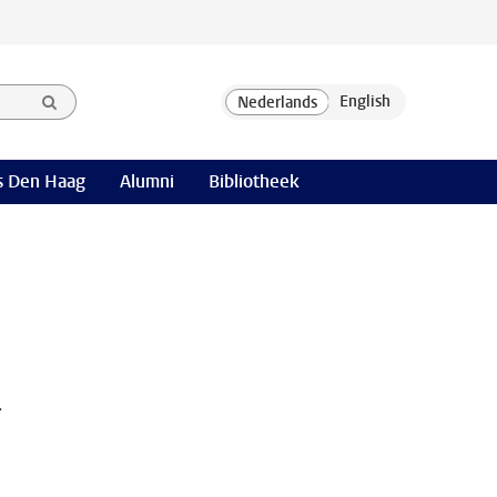
 Den Haag
Alumni
Bibliotheek
r