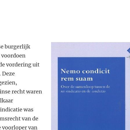
e burgerlijk
p voordoen
de vordering uit
. Deze
gezien,
inse recht waren
elkaar
indicatie was
omsrecht van de
e voorloper van