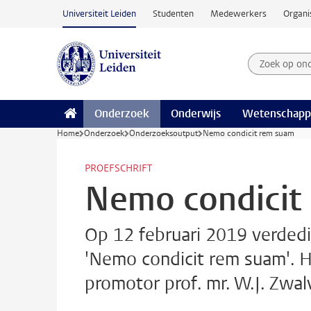
Ga naar hoofdinhoud
Universiteit Leiden
Studenten
Medewerkers
Organi
Zoek op on
Zoekterm
Onderzoek
Onderwijs
Wetenschapp
Home
Onderzoek
Onderzoeksoutput
Nemo condicit rem suam
PROEFSCHRIFT
Nemo condicit
Op 12 februari 2019 verdedig
'Nemo condicit rem suam'. 
promotor prof. mr. W.J. Zwal