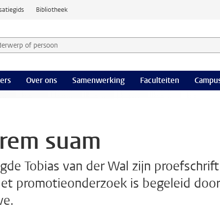
satiegids
Bibliotheek
derwerp of persoon en selecteer categorie
ers
Over ons
Samenwerking
Faculteiten
Campus
 rem suam
de Tobias van der Wal zijn proefschrift
Het promotieonderzoek is begeleid doo
ve.