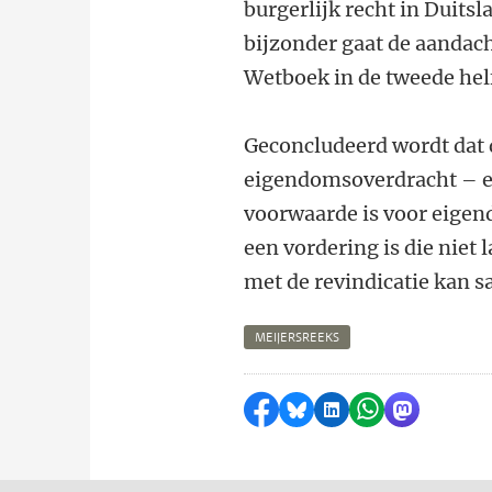
burgerlijk recht in Duitsl
bijzonder gaat de aandach
Wetboek in de tweede hel
Geconcludeerd wordt dat 
eigendomsoverdracht – een
voorwaarde is voor eigend
een vordering is die niet
met de revindicatie kan 
MEIJERSREEKS
Delen op Facebook
Delen via Bluesky
Delen op LinkedI
Delen via Wh
Delen via