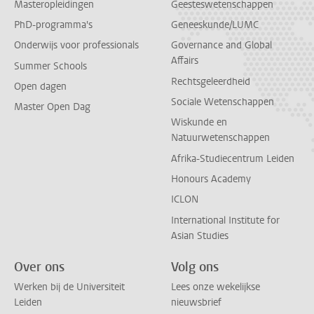
Masteropleidingen
Geesteswetenschappen
PhD-programma's
Geneeskunde/LUMC
Onderwijs voor professionals
Governance and Global
Affairs
Summer Schools
Rechtsgeleerdheid
Open dagen
Sociale Wetenschappen
Master Open Dag
Wiskunde en
Natuurwetenschappen
Afrika-Studiecentrum Leiden
Honours Academy
ICLON
International Institute for
Asian Studies
Over ons
Volg ons
Werken bij de Universiteit
Lees onze wekelijkse
Leiden
nieuwsbrief