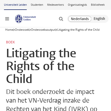
Ga naar hoofdinhoud
Universiteit Leiden
Studenten
Medewerkers
Organisatiegids
Bibliotheek
Menu
Home
Onderzoek
Onderzoeksoutput
Litigating the Rights of the Child
BOEK
Litigating the
Rights of the
Child
Dit boek onderzoekt de impact
van het VN-Verdrag inzake de
Rechten van het Kind (IVRK) op