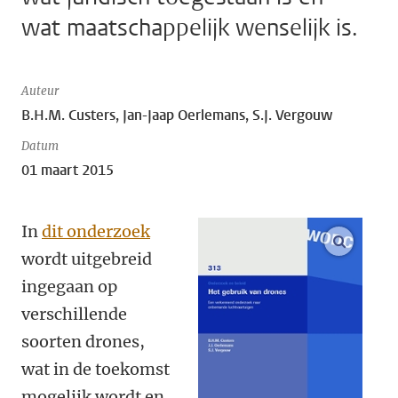
wat maatschappelijk wenselijk is.
Auteur
B.H.M. Custers, Jan-Jaap Oerlemans, S.J. Vergouw
Datum
01 maart 2015
In
dit onderzoek
vergroo
wordt uitgebreid
ingegaan op
verschillende
soorten drones,
wat in de toekomst
mogelijk wordt en