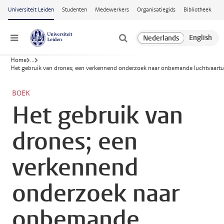
Ga naar hoofdinhoud
Universiteit Leiden
Studenten
Medewerkers
Organisatiegids
Bibliotheek
Menu
Home
...
Het gebruik van drones; een verkennend onderzoek naar onbemande luchtvaart
BOEK
Het gebruik van
drones; een
verkennend
onderzoek naar
onbemande