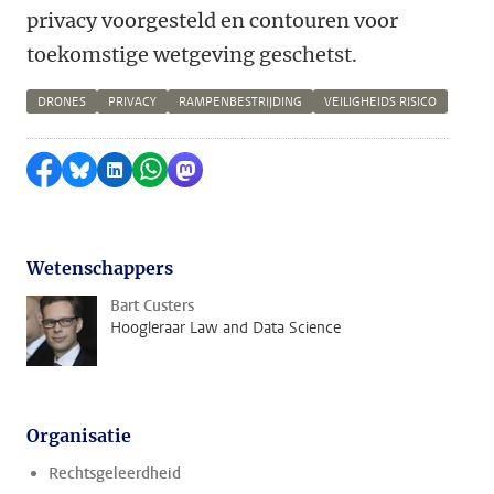
privacy voorgesteld en contouren voor
toekomstige wetgeving geschetst.
DRONES
PRIVACY
RAMPENBESTRIJDING
VEILIGHEIDS RISICO
Delen op Facebook
Delen via Bluesky
Delen op LinkedIn
Delen via WhatsApp
Delen via Mastodon
Wetenschappers
Bart Custers
Hoogleraar Law and Data Science
Organisatie
Rechtsgeleerdheid