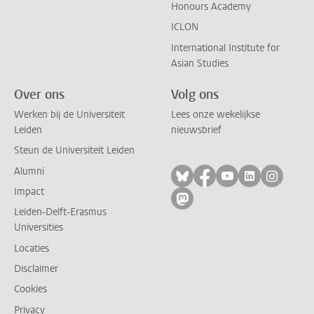
Honours Academy
ICLON
International Institute for
Asian Studies
Over ons
Volg ons
Werken bij de Universiteit
Lees onze wekelijkse
Leiden
nieuwsbrief
Steun de Universiteit Leiden
Alumni
Volg ons op bluesky
Volg ons op facebo
Volg ons op yo
Volg ons op
Volg on
Impact
Volg ons op mastodon
Leiden-Delft-Erasmus
Universities
Locaties
Disclaimer
Cookies
Privacy