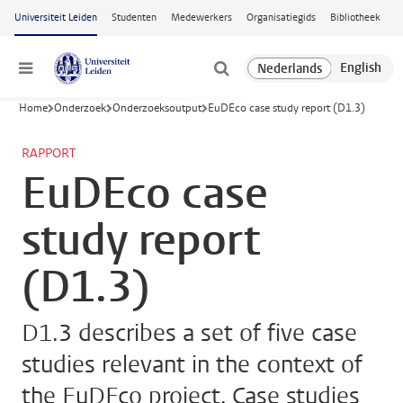
Ga naar hoofdinhoud
Universiteit Leiden
Studenten
Medewerkers
Organisatiegids
Bibliotheek
Menu
Home
Onderzoek
Onderzoeksoutput
EuDEco case study report (D1.3)
RAPPORT
EuDEco case
study report
(D1.3)
D1.3 describes a set of five case
studies relevant in the context of
the EuDEco project. Case studies