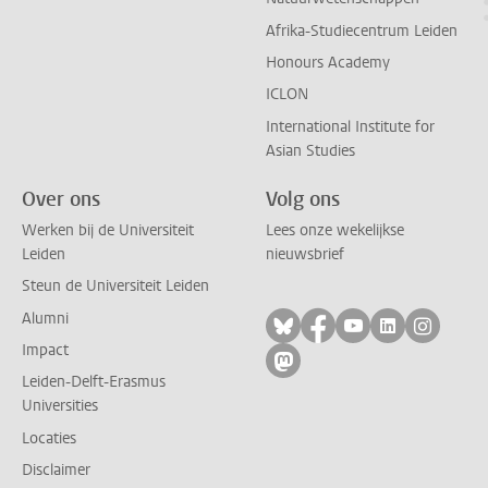
Afrika-Studiecentrum Leiden
Honours Academy
ICLON
International Institute for
Asian Studies
Over ons
Volg ons
Werken bij de Universiteit
Lees onze wekelijkse
Leiden
nieuwsbrief
Steun de Universiteit Leiden
Alumni
Volg ons op bluesky
Volg ons op facebo
Volg ons op yo
Volg ons op
Volg on
Impact
Volg ons op mastodon
Leiden-Delft-Erasmus
Universities
Locaties
Disclaimer