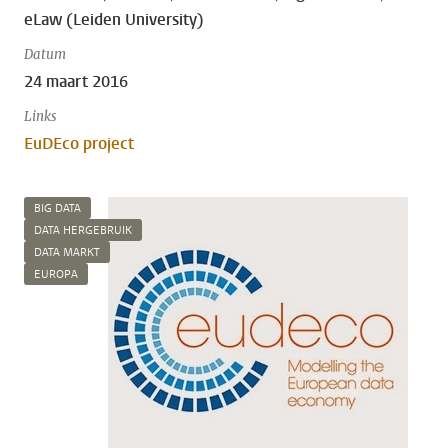
eLaw (Leiden University)
Datum
24 maart 2016
Links
EuDEco project
BIG DATA
DATA HERGEBRUIK
DATA MARKT
EUROPA