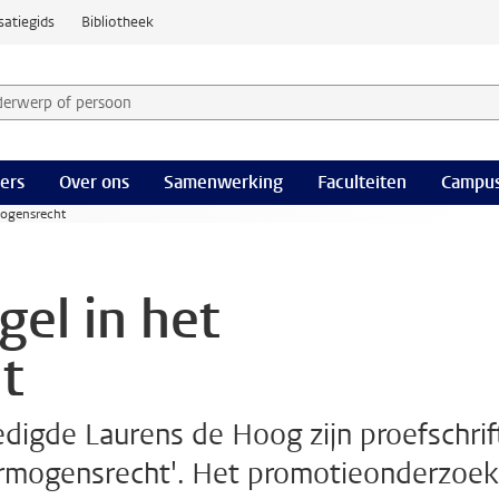
satiegids
Bibliotheek
derwerp of persoon en selecteer categorie
ers
Over ons
Samenwerking
Faculteiten
Campus
rmogensrecht
gel in het
t
igde Laurens de Hoog zijn proefschrif
vermogensrecht'. Het promotieonderzoek