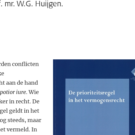
. mr. W.G. Huijgen.
rden conflicten
ke
ht aan de hand
potior iure
. Wie
rker in recht. De
el geldt in het
nog steeds, maar
iet vermeld. In