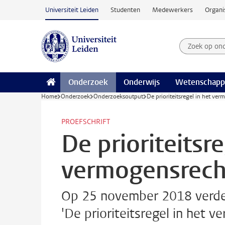
Ga naar hoofdinhoud
Universiteit Leiden
Studenten
Medewerkers
Organi
Zoek op on
Zoekterm
Onderzoek
Onderwijs
Wetenschapp
Home
Onderzoek
Onderzoeksoutput
De prioriteitsregel in het ve
PROEFSCHRIFT
De prioriteitsre
vermogensrech
Op 25 november 2018 verded
'De prioriteitsregel in het 