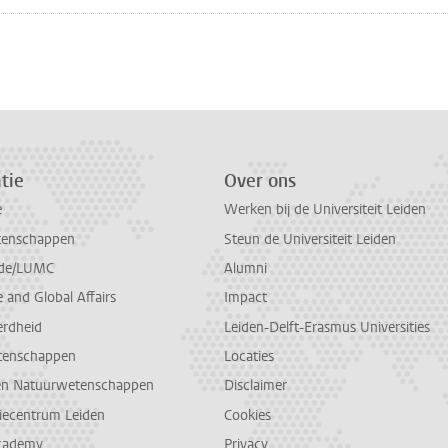
n
atsApp
 Mastodon
tie
Over ons
e
Werken bij de Universiteit Leiden
tenschappen
Steun de Universiteit Leiden
de/LUMC
Alumni
and Global Affairs
Impact
erdheid
Leiden-Delft-Erasmus Universities
tenschappen
Locaties
en Natuurwetenschappen
Disclaimer
diecentrum Leiden
Cookies
cademy
Privacy