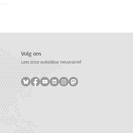
Volg ons
Lees onze wekelijkse nieuwsbrief
Volg ons op bluesky
Volg ons op facebook
Volg ons op youtube
Volg ons op linkedin
Volg ons op instagram
Volg ons op mastodon