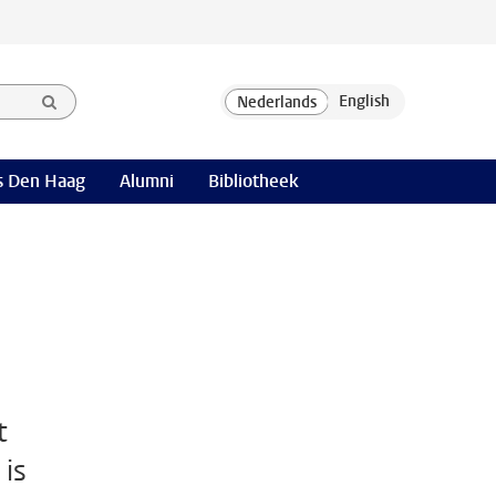
 Den Haag
Alumni
Bibliotheek
t
 is