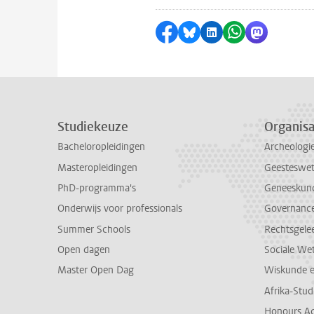
Delen op Facebook
Delen via Bluesky
Delen op LinkedI
Delen via Wh
Delen via
Studiekeuze
Organisa
Bacheloropleidingen
Archeologi
Masteropleidingen
Geesteswe
PhD-programma's
Geneeskun
Onderwijs voor professionals
Governance 
Summer Schools
Rechtsgele
Open dagen
Sociale We
Master Open Dag
Wiskunde 
Afrika-Stu
Honours A