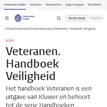
Ga naar hoofdinhoud
Universiteit Leiden
Studenten
Medewerkers
Organisatiegids
Bibliotheek
Menu
Home
Onderzoek
Onderzoeksoutput
Veteranen. Handboek Veiligheid
BOEK
Veteranen.
Handboek
Veiligheid
Het handboek Veteranen is een
uitgave van Kluwer en behoort
tot de serie Handboeken