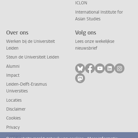
ICLON
International Institute for
Asian Studies
Over ons
Volg ons
Werken bij de Universiteit
Lees onze wekelijkse
Leiden
nieuwsbrief
Steun de Universiteit Leiden
Alumni
Volg ons op bluesky
Volg ons op facebo
Volg ons op yo
Volg ons op
Volg on
Impact
Volg ons op mastodon
Leiden-Delft-Erasmus
Universities
Locaties
Disclaimer
Cookies
Privacy
Contact