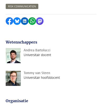
RISK COMMUNICATION
Delen op Facebook
Delen via Bluesky
Delen op LinkedIn
Delen via WhatsApp
Delen via Mastodon
Wetenschappers
Andrea Bartolucci
Universitair docent
Tommy van Steen
Universitair hoofddocent
Organisatie