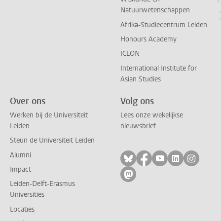
Natuurwetenschappen
Afrika-Studiecentrum Leiden
Honours Academy
ICLON
International Institute for
Asian Studies
Over ons
Volg ons
Werken bij de Universiteit
Lees onze wekelijkse
Leiden
nieuwsbrief
Steun de Universiteit Leiden
Alumni
Volg ons op bluesky
Volg ons op facebo
Volg ons op yo
Volg ons op
Volg on
Impact
Volg ons op mastodon
Leiden-Delft-Erasmus
Universities
Locaties