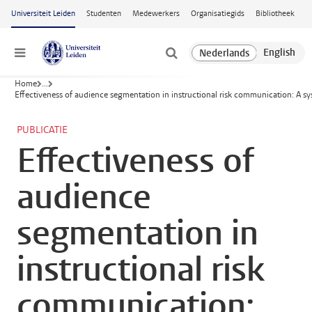
Ga naar hoofdinhoud
Universiteit Leiden
Studenten
Medewerkers
Organisatiegids
Bibliotheek
Menu
Home
...
Effectiveness of audience segmentation in instructional risk communication: A sys
PUBLICATIE
Effectiveness of
audience
segmentation in
instructional risk
communication: