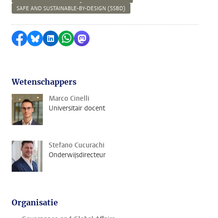
SAFE AND SUSTAINABLE-BY-DESIGN (SSBD)
Delen op Facebook
Delen via Bluesky
Delen op LinkedIn
Delen via WhatsApp
Delen via Mastodon
Wetenschappers
Marco Cinelli
Universitair docent
Stefano Cucurachi
Onderwijsdirecteur
Organisatie