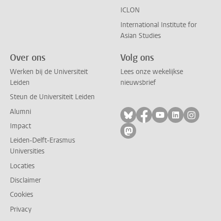
ICLON
International Institute for
Asian Studies
Over ons
Volg ons
Werken bij de Universiteit
Lees onze wekelijkse
Leiden
nieuwsbrief
Steun de Universiteit Leiden
Alumni
Volg ons op bluesky
Volg ons op facebo
Volg ons op yo
Volg ons op
Volg on
Impact
Volg ons op mastodon
Leiden-Delft-Erasmus
Universities
Locaties
Disclaimer
Cookies
Privacy