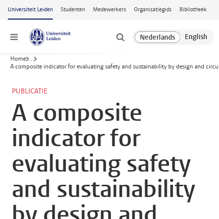
Ga naar hoofdinhoud
Universiteit Leiden
Studenten
Medewerkers
Organisatiegids
Bibliotheek
Menu
Home
...
A composite indicator for evaluating safety and sustainability by design and circ
PUBLICATIE
A composite
indicator for
evaluating safety
and sustainability
by design and