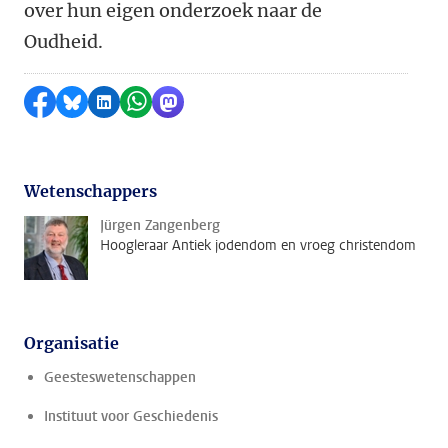
over hun eigen onderzoek naar de
Oudheid.
Delen op Facebook
Delen via Bluesky
Delen op LinkedIn
Delen via WhatsApp
Delen via Mastodon
Wetenschappers
Jürgen Zangenberg
Hoogleraar Antiek jodendom en vroeg christendom
Organisatie
Geesteswetenschappen
Instituut voor Geschiedenis