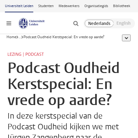
Ga naar hoofdinhoud
Universiteit Leiden
Studenten
Medewerkers
Organisatiegids
Bibliotheek
Menu
Home
...
Podcast Oudheid Kerstspecial: En vrede op aarde?
toon all
LEZING | PODCAST
Podcast Oudheid
Kerstspecial: En
vrede op aarde?
In deze kerstspecial van de
Podcast Oudheid kijken we met
Jürgen Zangenberg naar de