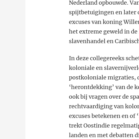
Nederland opbouwde. Van
spijtbetuigingen en later 
excuses van koning Will
het extreme geweld in de 
slavenhandel en Caribisch
In deze collegereeks sche
koloniale en slavernijver
postkoloniale migraties, 
‘herontdekking’ van de k
ook bij vragen over de s
rechtvaardiging van kolon
excuses betekenen en of ‘h
trekt Oostindie regelmati
landen en met debatten d