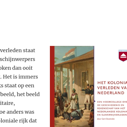
jverleden staat
e schijnwerpers
oken dan ooit
k. Het is immers
s staat op een
fbeeld, het beeld
taire,
Hoe anders was
loniale rijk dat