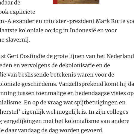
daar de
ook expliciete
em-Alexander en minister-president Mark Rutte vo
laatste koloniale oorlog in Indonesië en voor
e slavernij.
tst Gert Oostindie de grote lijnen van het Nederlan
leden en vervolgens de dekolonisatie en de
die van beslissende betekenis waren voor de
oloniale geschiedenis. Vanzelfsprekend komt hij d
panning tussen toenmalige en hedendaagse visies op
ialisme. En op de vraag wat spijtbetuigingen en
erstel’ eigenlijk wel mogelijk is. In zijn colleges
g vergelijkingen met het kolonialisme van andere
ie daar vandaag de dag worden gevoerd.