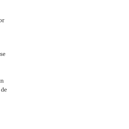
or
dse
an
 de