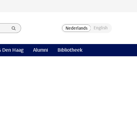
 Den Haag
Alumni
Bibliotheek