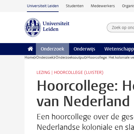
Ga naar hoofdinhoud
Universiteit Leiden
Studenten
Medewerkers
Organi
Zoek op on
Zoekterm
Onderzoek
Onderwijs
Wetenschapp
Home
Onderzoek
Onderzoeksoutput
Hoorcollege: Het koloniale v
LEZING | HOORCOLLEGE (LUISTER)
Hoorcollege: H
van Nederland
Een hoorcollege over de ges
Nederlandse koloniale en sla