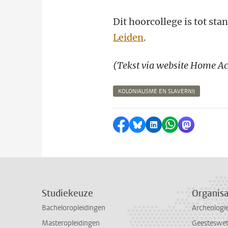
Dit hoorcollege is tot s
Leiden
.
(Tekst via website Home 
KOLONIALISME EN SLAVERNIJ
Delen op Facebook
Delen via Bluesky
Delen op LinkedI
Delen via Wh
Delen via
Studiekeuze
Organisa
Bacheloropleidingen
Archeologi
Masteropleidingen
Geesteswe