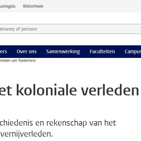
satiegids
Bibliotheek
derwerp of persoon en selecteer categorie
ers
Over ons
Samenwerking
Faculteiten
Campus
erleden van Nederland
et koloniale verleden
chiedenis en rekenschap van het
vernijverleden.