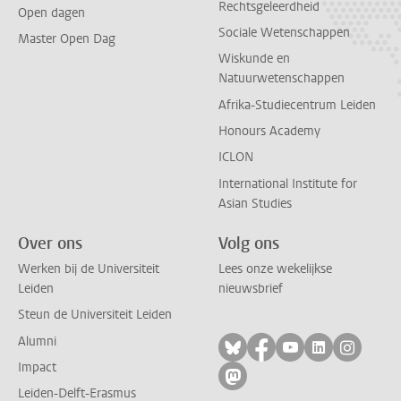
Rechtsgeleerdheid
Open dagen
Sociale Wetenschappen
Master Open Dag
Wiskunde en
Natuurwetenschappen
Afrika-Studiecentrum Leiden
Honours Academy
ICLON
International Institute for
Asian Studies
Over ons
Volg ons
Werken bij de Universiteit
Lees onze wekelijkse
Leiden
nieuwsbrief
Steun de Universiteit Leiden
Alumni
Volg ons op bluesky
Volg ons op facebo
Volg ons op yo
Volg ons op
Volg on
Impact
Volg ons op mastodon
Leiden-Delft-Erasmus