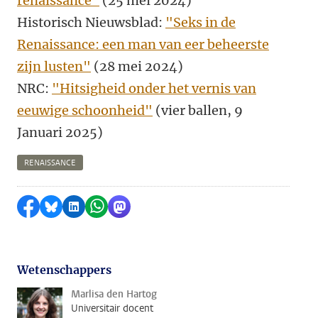
renaissance"
(25 mei 2024)
Historisch Nieuwsblad:
"Seks in de
Renaissance: een man van eer beheerste
zijn lusten"
(28 mei 2024)
NRC:
"Hitsigheid onder het vernis van
eeuwige schoonheid"
(vier ballen, 9
Januari 2025)
RENAISSANCE
Delen op Facebook
Delen via Bluesky
Delen op LinkedIn
Delen via WhatsApp
Delen via Mastodon
Wetenschappers
Marlisa den Hartog
Universitair docent