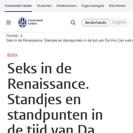
Ga naar hoofdinhoud
Universiteit Leiden
Studenten
Medewerkers
Organisatiegids
Bibliotheek
Menu
Home
...
Seks in de Renaissance. Standjes en standpunten in de tijd van Da Vinci (en wat
BOEK
Seks in de
Renaissance.
Standjes en
standpunten in
de tijd van Da