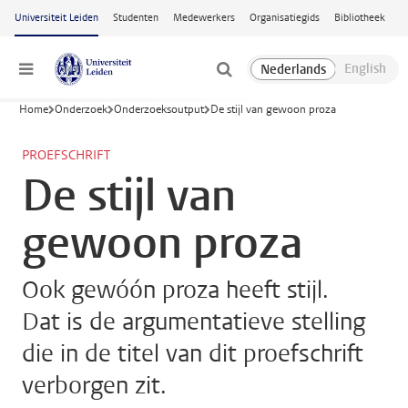
Ga naar hoofdinhoud
Universiteit Leiden
Studenten
Medewerkers
Organisatiegids
Bibliotheek
Menu
Home
Onderzoek
Onderzoeksoutput
De stijl van gewoon proza
PROEFSCHRIFT
De stijl van
gewoon proza
Ook gewóón proza heeft stijl.
Dat is de argumentatieve stelling
die in de titel van dit proefschrift
verborgen zit.