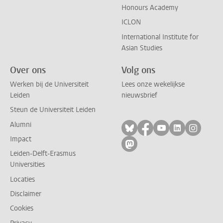
Honours Academy
ICLON
International Institute for
Asian Studies
Over ons
Volg ons
Werken bij de Universiteit
Lees onze wekelijkse
Leiden
nieuwsbrief
Steun de Universiteit Leiden
Alumni
Volg ons op bluesky
Volg ons op facebo
Volg ons op yo
Volg ons op
Volg on
Impact
Volg ons op mastodon
Leiden-Delft-Erasmus
Universities
Locaties
Disclaimer
Cookies