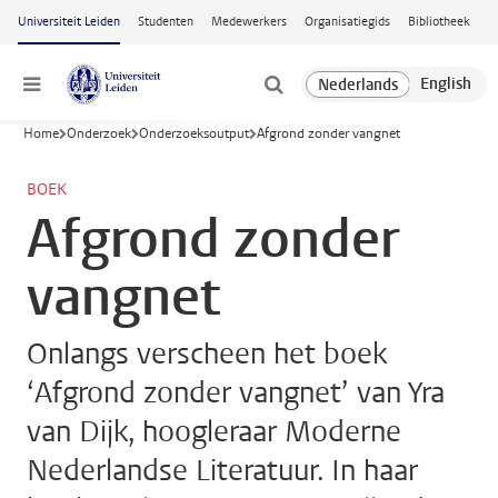
Ga naar hoofdinhoud
Universiteit Leiden
Studenten
Medewerkers
Organisatiegids
Bibliotheek
Menu
Home
Onderzoek
Onderzoeksoutput
Afgrond zonder vangnet
BOEK
Afgrond zonder
vangnet
Onlangs verscheen het boek
‘Afgrond zonder vangnet’ van Yra
van Dijk, hoogleraar Moderne
Nederlandse Literatuur. In haar