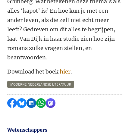
Grunberg. Wat betekenen deze thema’s als
alles ‘kapot’ is? En hoe kun je met een
ander leven, als die zelf niet echt meer
leeft? Gedreven om dit alles te begrijpen,
laat Van Dijk in haar studie zien hoe zijn
romans zulke vragen stellen, en
beantwoorden.
Download het boek
hier
.
MODERNE NEDERLANDSE LITERATUUR
Delen op Facebook
Delen via Bluesky
Delen op LinkedIn
Delen via WhatsApp
Delen via Mastodon
Wetenschappers