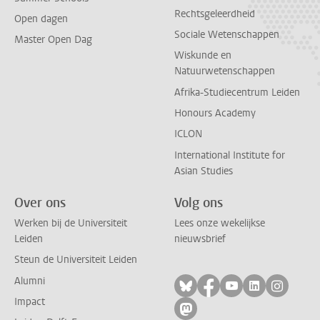
Rechtsgeleerdheid
Open dagen
Sociale Wetenschappen
Master Open Dag
Wiskunde en
Natuurwetenschappen
Afrika-Studiecentrum Leiden
Honours Academy
ICLON
International Institute for
Asian Studies
Over ons
Volg ons
Werken bij de Universiteit
Lees onze wekelijkse
Leiden
nieuwsbrief
Steun de Universiteit Leiden
Alumni
Volg ons op bluesky
Volg ons op facebo
Volg ons op yo
Volg ons op
Volg on
Impact
Volg ons op mastodon