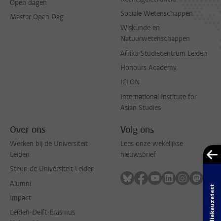
Open dagen
Sociale Wetenschappen
Master Open Dag
Wiskunde en
Natuurwetenschappen
Afrika-Studiecentrum Leiden
Honours Academy
ICLON
International Institute for
Asian Studies
Over ons
Volg ons
Werken bij de Universiteit
Lees onze wekelijkse
Leiden
nieuwsbrief
Steun de Universiteit Leiden
Volg ons op bluesky
Volg ons op facebook
Volg ons op youtub
Volg ons op li
Volg ons o
Volg 
Alumni
Studiekeuzetest
Impact
Leiden-Delft-Erasmus