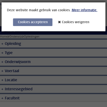
Ga direct naar de inhoud
Universiteit Leiden
Studenten
Medewerkers
Organisatiegids
Bibliotheek
Deze website maakt gebruik van cookies.
Meer informatie.
Cookies accepteren
Cookies weigeren
Menu
Home
Onderwijs
Opleidingen
Opleiding
Type
Onderwijsvorm
Voertaal
Locatie
Interessegebied
Faculteit