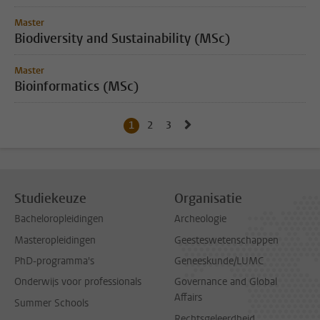
Master
Biodiversity and Sustainability (MSc)
Master
Bioinformatics (MSc)
Naar volgende pagina, pag
1
Huidige pagina, pagina
2
Naar pagina
3
Naar pagina
Studiekeuze
Organisatie
Bacheloropleidingen
Archeologie
Masteropleidingen
Geesteswetenschappen
PhD-programma's
Geneeskunde/LUMC
Onderwijs voor professionals
Governance and Global
Affairs
Summer Schools
Rechtsgeleerdheid