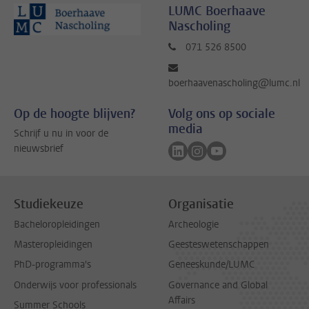
LUMC Boerhaave
Nascholing
071 526 8500
boerhaavenascholing@lumc.nl
Op de hoogte blijven?
Volg ons op sociale
media
Schrijf u nu in voor de
Volg ons op linkedin
Volg ons op instagram
Volg ons op youtub
nieuwsbrief
Studiekeuze
Organisatie
Bacheloropleidingen
Archeologie
Masteropleidingen
Geesteswetenschappen
PhD-programma's
Geneeskunde/LUMC
Onderwijs voor professionals
Governance and Global
Affairs
Summer Schools