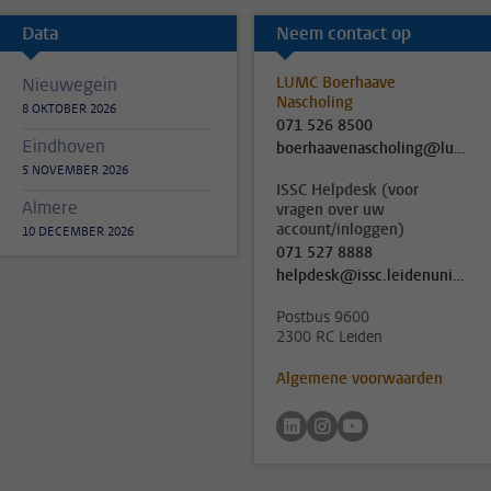
Data
Neem contact op
LUMC Boerhaave
Nieuwegein
Nascholing
8 OKTOBER 2026
071 526 8500
Eindhoven
boerhaavenascholing@lumc.nl
5 NOVEMBER 2026
ISSC Helpdesk (voor
Almere
vragen over uw
account/inloggen)
10 DECEMBER 2026
071 527 8888
helpdesk@issc.leidenuniv.nl
Postbus 9600
2300 RC Leiden
Algemene voorwaarden
Volg ons op linkedin
Volg ons op instagram
Volg ons op youtu