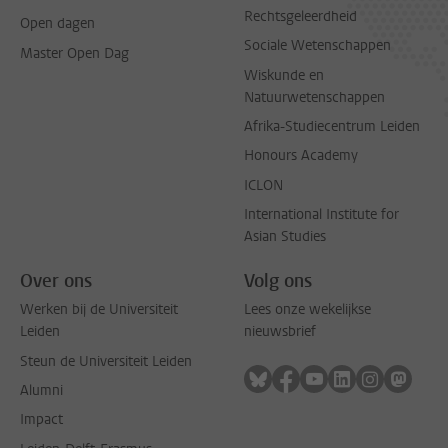
Rechtsgeleerdheid
Open dagen
Sociale Wetenschappen
Master Open Dag
Wiskunde en
Natuurwetenschappen
Afrika-Studiecentrum Leiden
Honours Academy
ICLON
International Institute for
Asian Studies
Over ons
Volg ons
Werken bij de Universiteit
Lees onze wekelijkse
Leiden
nieuwsbrief
Steun de Universiteit Leiden
Volg ons op bluesky
Volg ons op facebook
Volg ons op youtub
Volg ons op li
Volg ons o
Volg 
Alumni
Impact