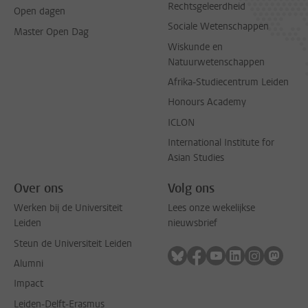
Rechtsgeleerdheid
Open dagen
Sociale Wetenschappen
Master Open Dag
Wiskunde en
Natuurwetenschappen
Afrika-Studiecentrum Leiden
Honours Academy
ICLON
International Institute for
Asian Studies
Over ons
Volg ons
Werken bij de Universiteit
Lees onze wekelijkse
Leiden
nieuwsbrief
Steun de Universiteit Leiden
Volg ons op bluesky
Volg ons op facebook
Volg ons op youtub
Volg ons op li
Volg ons o
Volg 
Alumni
Impact
Leiden-Delft-Erasmus