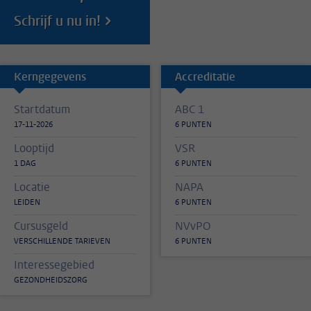
Schrijf u nu in!
Kerngegevens
Accreditatie
Startdatum
ABC 1
17-11-2026
6 PUNTEN
Looptijd
VSR
1 DAG
6 PUNTEN
Locatie
NAPA
LEIDEN
6 PUNTEN
Cursusgeld
NVvPO
VERSCHILLENDE TARIEVEN
6 PUNTEN
Interessegebied
GEZONDHEIDSZORG