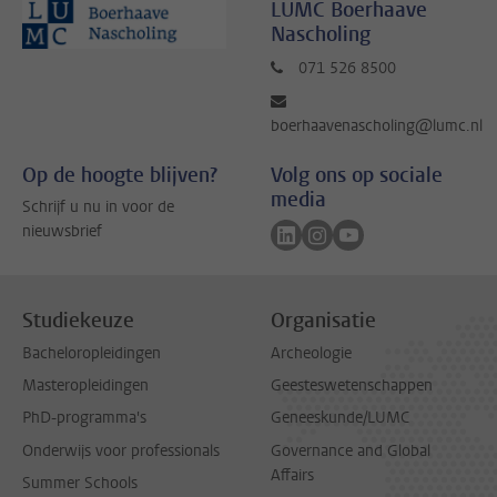
LUMC Boerhaave
Nascholing
071 526 8500
boerhaavenascholing@lumc.nl
Op de hoogte blijven?
Volg ons op sociale
media
Schrijf u nu in voor de
Volg ons op linkedin
Volg ons op instagram
Volg ons op youtub
nieuwsbrief
Studiekeuze
Organisatie
Bacheloropleidingen
Archeologie
Masteropleidingen
Geesteswetenschappen
PhD-programma's
Geneeskunde/LUMC
Onderwijs voor professionals
Governance and Global
Affairs
Summer Schools