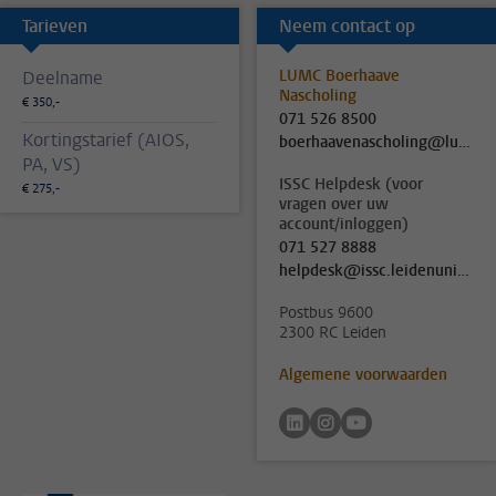
Tarieven
Neem contact op
LUMC Boerhaave
Deelname
Nascholing
€ 350,-
071 526 8500
Kortingstarief (AIOS,
boerhaavenascholing@lumc.nl
PA, VS)
ISSC Helpdesk (voor
€ 275,-
vragen over uw
account/inloggen)
071 527 8888
helpdesk@issc.leidenuniv.nl
Postbus 9600
2300 RC Leiden
Algemene voorwaarden
Volg ons op linkedin
Volg ons op instagram
Volg ons op youtu