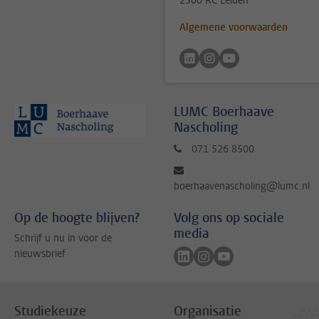
2300 RC Leiden
Algemene voorwaarden
Volg ons op linkedin
Volg ons op instagram
Volg ons op youtu
LUMC Boerhaave
Nascholing
071 526 8500
boerhaavenascholing@lumc.nl
Op de hoogte blijven?
Volg ons op sociale
media
Schrijf u nu in voor de
Volg ons op linkedin
Volg ons op instagram
Volg ons op youtub
nieuwsbrief
Studiekeuze
Organisatie