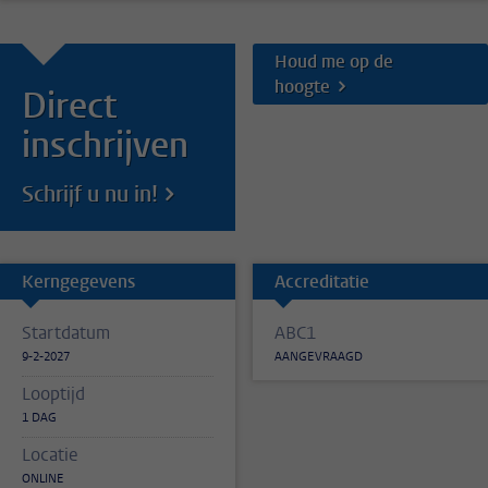
Houd me op de
hoogte
Direct
inschrijven
Schrijf u nu in!
Kerngegevens
Accreditatie
Startdatum
ABC1
9-2-2027
AANGEVRAAGD
Looptijd
1 DAG
Locatie
ONLINE