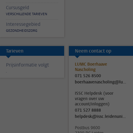
Cursusgeld
VERSCHILLENDE TARIEVEN
Interessegebied
GEZONDHEIDSZORG
Tarieven
Neem contact op
LUMC Boerhaave
Prijsinformatie volgt
Nascholing
.
071 526 8500
boerhaavenascholing@lumc.nl
ISSC Helpdesk (voor
vragen over uw
account/inloggen)
071 527 8888
helpdesk@issc.leidenuniv.nl
Postbus 9600