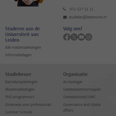
071 527 11 11
studielijn@leidenuniv.nl
Studeren aan de
Volg ons!
Universiteit van
Volg ons op facebook
Volg ons op twitter
Volg ons op youtub
Volg ons op in
Leiden
Alle masteropleidingen
Informatiedagen
Studiekeuze
Organisatie
Bacheloropleidingen
Archeologie
Masteropleidingen
Geesteswetenschappen
PhD-programma's
Geneeskunde/LUMC
Onderwijs voor professionals
Governance and Global
Affairs
Summer Schools