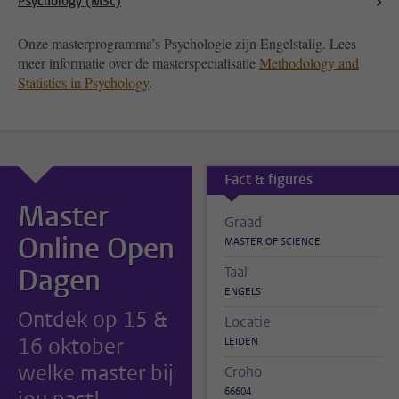
Psychology (MSc)
Onze masterprogramma’s Psychologie zijn Engelstalig. Lees
meer informatie over de masterspecialisatie
Methodology and
Statistics in Psychology
.
Fact & figures
Master
Graad
Online Open
MASTER OF SCIENCE
Dagen
Taal
ENGELS
Ontdek op 15 &
Locatie
16 oktober
LEIDEN
welke master bij
Croho
66604