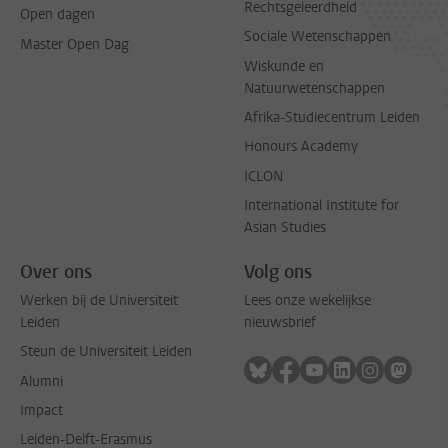
Rechtsgeleerdheid
Open dagen
Sociale Wetenschappen
Master Open Dag
Wiskunde en
Natuurwetenschappen
Afrika-Studiecentrum Leiden
Honours Academy
ICLON
International Institute for
Asian Studies
Over ons
Volg ons
Werken bij de Universiteit
Lees onze wekelijkse
Leiden
nieuwsbrief
Steun de Universiteit Leiden
Volg ons op bluesky
Volg ons op facebook
Volg ons op youtub
Volg ons op li
Volg ons o
Volg 
Alumni
Impact
Leiden-Delft-Erasmus