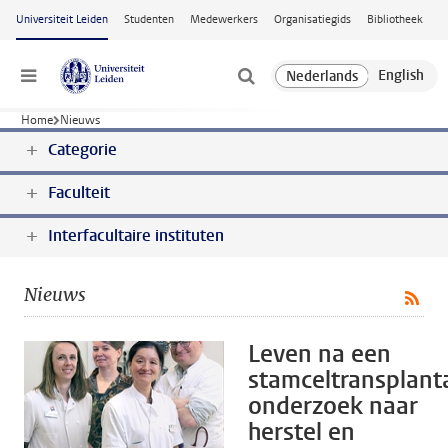
Ga naar hoofdinhoud
Universiteit Leiden
Studenten
Medewerkers
Organisatiegids
Bibliotheek
Menu
Home
Nieuws
Categorie
Faculteit
Interfacultaire instituten
Nieuws
Leven na een
stamceltransplanta
onderzoek naar
herstel en