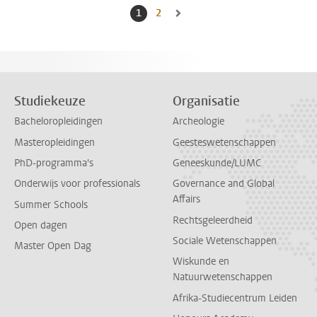
1
Huidige pagina, pagina
2
Naar pagina
Naar volgende pagina, pagina 2
Studiekeuze
Organisatie
Bacheloropleidingen
Archeologie
Masteropleidingen
Geesteswetenschappen
PhD-programma's
Geneeskunde/LUMC
Onderwijs voor professionals
Governance and Global
Affairs
Summer Schools
Rechtsgeleerdheid
Open dagen
Sociale Wetenschappen
Master Open Dag
Wiskunde en
Natuurwetenschappen
Afrika-Studiecentrum Leiden