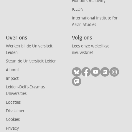
Honours Academy
ICLON
International Institute for
Asian Studies
Over ons
Volg ons
Werken bij de Universiteit
Lees onze wekelijkse
Leiden
nieuwsbrief
Steun de Universiteit Leiden
Alumni
Volg ons op bluesky
Volg ons op facebo
Volg ons op yo
Volg ons op
Volg on
Impact
Volg ons op mastodon
Leiden-Delft-Erasmus
Universities
Locaties
Disclaimer
Cookies
Privacy