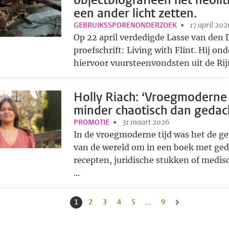
objectbiografieën het neolit
een ander licht zetten.
GEBRUIKSSPORENONDERZOEK
17 april 202
Op 22 april verdedigde Lasse van den 
proefschrift: Living with Flint. Hij on
hiervoor vuursteenvondsten uit de Rij
Holly Riach: ‘Vroegmoderne
minder chaotisch dan gedac
PROMOTIE
31 maart 2026
In de vroegmoderne tijd was het de g
van de wereld om in een boek met ge
recepten, juridische stukken of medis
...
1
Huidige pagina, pagina
2
Naar pagina
3
Naar pagina
4
Naar pagina
5
Naar pagina
...
9
Naar laatste pagina
Naar volgende pag