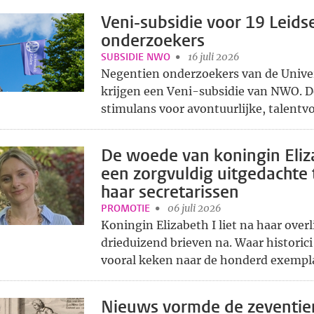
Veni-subsidie voor 19 Leids
onderzoekers
SUBSIDIE NWO
16 juli 2026
Negentien onderzoekers van de Univer
krijgen een Veni-subsidie van NWO. D
stimulans voor avontuurlijke, talentvol
De woede van koningin Eliz
een zorgvuldig uitgedachte 
haar secretarissen
PROMOTIE
06 juli 2026
Koningin Elizabeth I liet na haar over
drieduizend brieven na. Waar historici
vooral keken naar de honderd exemplar
Nieuws vormde de zeventie