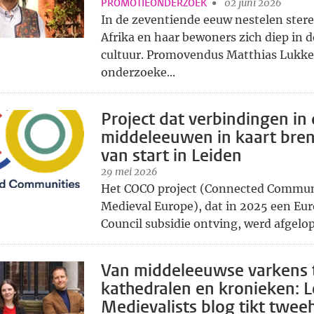
PROMOTIEONDERZOEK
02 juni 2026
In de zeventiende eeuw nestelen ster
Afrika en haar bewoners zich diep in 
cultuur. Promovendus Matthias Lukke
onderzoeke...
Project dat verbindingen in
middeleeuwen in kaart bren
van start in Leiden
29 mei 2026
Het COCO project (Connected Communi
Medieval Europe), dat in 2025 een Eu
Council subsidie ontving, werd afgelop
Van middeleeuwse varkens 
kathedralen en kronieken: 
Medievalists blog tikt twe