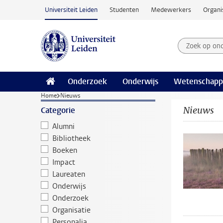
Ga naar hoofdinhoud
Universiteit Leiden
Studenten
Medewerkers
Organi
Zoek op on
Zoekterm
Onderzoek
Onderwijs
Wetenschapp
Home
Nieuws
Nieuws
Categorie
Alumni
Bibliotheek
Boeken
Impact
Laureaten
Onderwijs
Onderzoek
Organisatie
Personalia