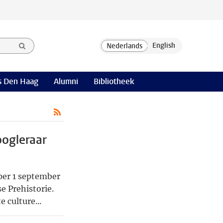
 Den Haag
Alumni
Bibliotheek
oogleraar
per 1 september
 Prehistorie.
e culture...