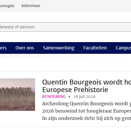
satiegids
Bibliotheek
derwerp of persoon en selecteer categorie
ers
Over ons
Samenwerking
Faculteiten
Campus
Quentin Bourgeois wordt h
Europese Prehistorie
BENOEMING
28 juli 2026
Archeoloog Quentin Bourgeois wordt 
2026 benoemd tot hoogleraar Europese
In zijn onderzoek richt hij zich op grot