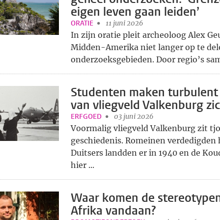
eigen leven gaan leiden’
ORATIE
11 juni 2026
In zijn oratie pleit archeoloog Alex G
Midden-Amerika niet langer op te dele
onderzoeksgebieden. Door regio’s sam
Studenten maken turbulent
van vliegveld Valkenburg zi
ERFGOED
03 juni 2026
Voormalig vliegveld Valkenburg zit tj
geschiedenis. Romeinen verdedigden h
Duitsers landden er in 1940 en de Ko
hier ...
Waar komen de stereotypen
Afrika vandaan?