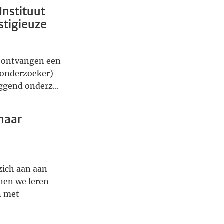
Instituut
stigieuze
g ontvangen een
 onderzoeker)
ggend onderz...
naar
ich aan aan
nen we leren
n met