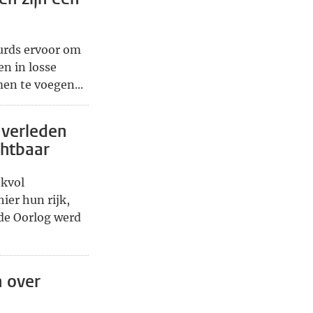
eurds ervoor om
n in losse
en te voegen...
 verleden
chtbaar
okvol
ier hun rijk,
ude Oorlog werd
 over