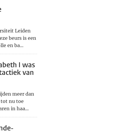
e
siteit Leiden
eze beurs is een
le en ba...
abeth I was
tactiek van
lijden meer dan
 tot nu toe
en in haa...
nde-