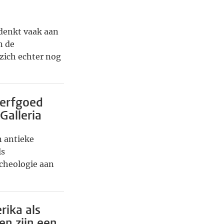
 denkt vaak aan
n de
zich echter nog
 erfgoed
Galleria
n antieke
ls
cheologie aan
ika als
en zijn een