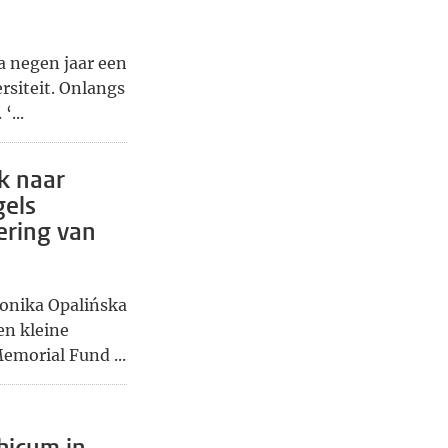
na negen jaar een
rsiteit. Onlangs
‘...
k naar
els
ering van
Monika Opalińska
en kleine
emorial Fund ...