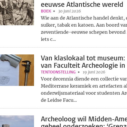
eeuwse Atlantische wereld
BOEK
30 juni 2026
Wie aan de Atlantische handel denkt,
suiker, tabak en katoen. Aan boord va
zeventiende-eeuwse schepen bevond 
iets c...
Van klaslokaal tot museum:
van Faculteit Archeologie in 
TENTOONSTELLING
19 juni 2026
Voor decennia diende een collectie va
Mediterrane keramiek en artefacten a
onderwijsmateriaal voor studenten Ar
de Leidse Facu...
Archeoloog wil Midden-Amer
geheel onderzoeken: ‘Grenz