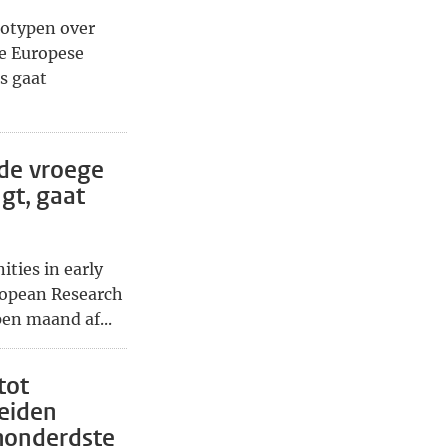
eotypen over
de Europese
s gaat
 de vroege
gt, gaat
ties in early
ropean Research
en maand af...
tot
Leiden
ehonderdste