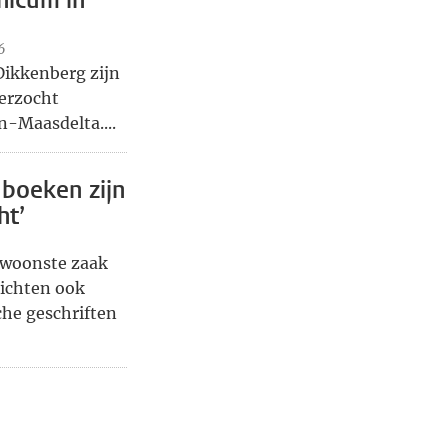
hicum in
6
Dikkenberg zijn
derzocht
n-Maasdelta....
 boeken zijn
ht’
ewoonste zaak
dichten ook
che geschriften
, pagina
ina, pagina 2