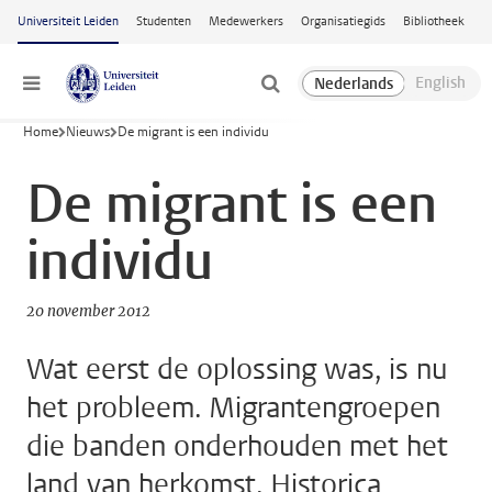
Ga naar hoofdinhoud
Universiteit Leiden
Studenten
Medewerkers
Organisatiegids
Bibliotheek
Menu
Home
Nieuws
De migrant is een individu
De migrant is een
individu
20 november 2012
Wat eerst de oplossing was, is nu
het probleem. Migrantengroepen
die banden onderhouden met het
land van herkomst. Historica