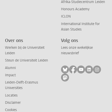
Afrika-Studiecentrum Leiden
Honours Academy
ICLON
International Institute for
Asian Studies
Over ons
Volg ons
Werken bij de Universiteit
Lees onze wekelijkse
Leiden
nieuwsbrief
Steun de Universiteit Leiden
Alumni
Volg ons op bluesky
Volg ons op facebo
Volg ons op yo
Volg ons op
Volg on
Impact
Volg ons op mastodon
Leiden-Delft-Erasmus
Universities
Locaties
Disclaimer
Cookies