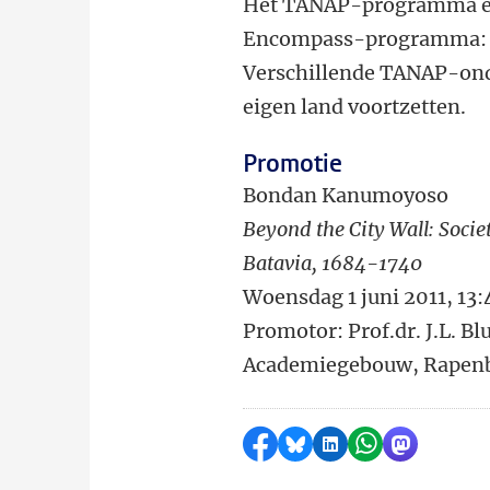
Het TANAP-programma ein
Encompass-programma: 'E
Verschillende TANAP-ond
eigen land voortzetten.
Promotie
Bondan Kanumoyoso
Beyond the City Wall: Soc
Batavia, 1684-1740
Woensdag 1 juni 2011, 13:
Promotor: Prof.dr. J.L. Bl
Academiegebouw, Rapenb
Delen op Facebook
Delen via Bluesky
Delen op LinkedI
Delen via Wh
Delen via