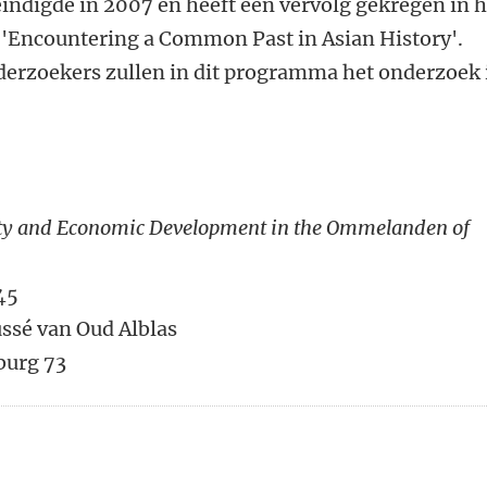
digde in 2007 en heeft een vervolg gekregen in h
ncountering a Common Past in Asian History'.
erzoekers zullen in dit programma het onderzoek 
iety and Economic Development in the Ommelanden of
45
ussé van Oud Alblas
urg 73
n
atsApp
 Mastodon