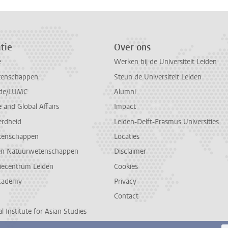
tie
Over ons
e
Werken bij de Universiteit Leiden
tenschappen
Steun de Universiteit Leiden
de/LUMC
Alumni
and Global Affairs
Impact
erdheid
Leiden-Delft-Erasmus Universities
tenschappen
Locaties
en Natuurwetenschappen
Disclaimer
diecentrum Leiden
Cookies
cademy
Privacy
Contact
l Institute for Asian Studies