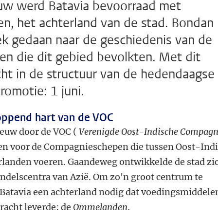
uw werd Batavia bevoorraad met
n, het achterland van de stad. Bondan
 gedaan naar de geschiedenis van de
en die dit gebied bevolkten. Met dit
cht in de structuur van de hedendaagse
omotie: 1 juni.
oppend hart van de VOC
eeuw door de VOC (
Verenigde Oost-Indische Compagn
en voor de Compagnieschepen die tussen Oost-Ind
rlanden voeren. Gaandeweg ontwikkelde de stad zi
andelscentra van Azië. Om zo'n groot centrum te
atavia een achterland nodig dat voedingsmiddele
acht leverde: de
Ommelanden
.