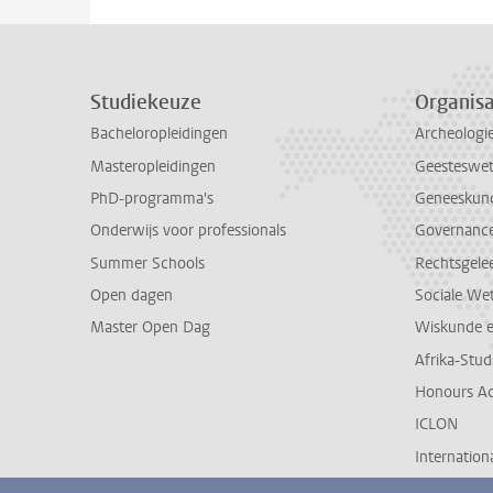
Studiekeuze
Organisa
Bacheloropleidingen
Archeologi
Masteropleidingen
Geesteswe
PhD-programma's
Geneeskun
Onderwijs voor professionals
Governance 
Summer Schools
Rechtsgele
Open dagen
Sociale We
Master Open Dag
Wiskunde 
Afrika-Stu
Honours A
ICLON
Internationa