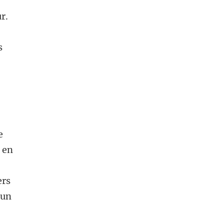
r.
e
s
e
 en
ers
hun