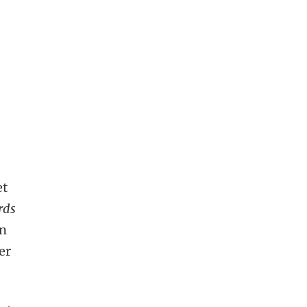
et
rds
an
er