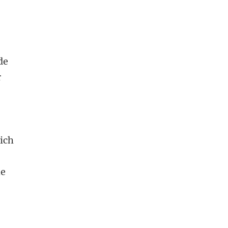
de
r
,
ich
he