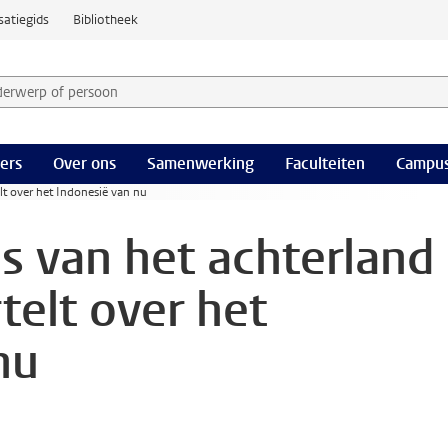
satiegids
Bibliotheek
derwerp of persoon en selecteer categorie
ers
Over ons
Samenwerking
Faculteiten
Campus
lt over het Indonesië van nu
s van het achterland
telt over het
nu