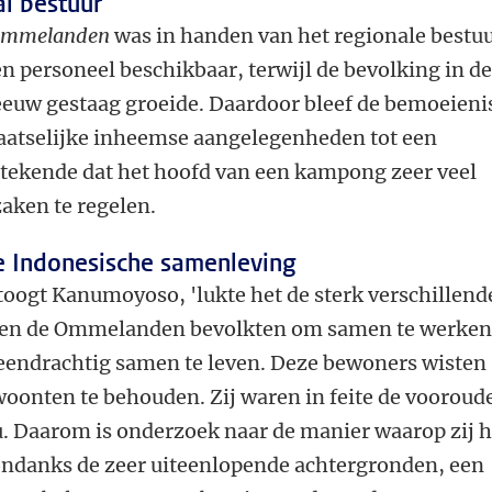
al bestuur
mmelanden
was in handen van het regionale bestuu
n personeel beschikbaar, terwijl de bevolking in d
 eeuw gestaag groeide. Daardoor bleef de bemoeieni
aatselijke inheemse aangelegenheden tot een
tekende dat het hoofd van een kampong zeer veel
zaken te regelen.
e Indonesische samenleving
etoogt Kanumoyoso, 'lukte het de sterk verschillend
men de Ommelanden bevolkten om samen te werken
eendrachtig samen te leven. Deze bewoners wisten
woonten te behouden. Zij waren in feite de vooroud
u. Daarom is onderzoek naar de manier waarop zij 
ondanks de zeer uiteenlopende achtergronden, een