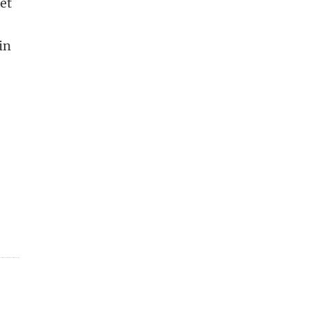
et
in