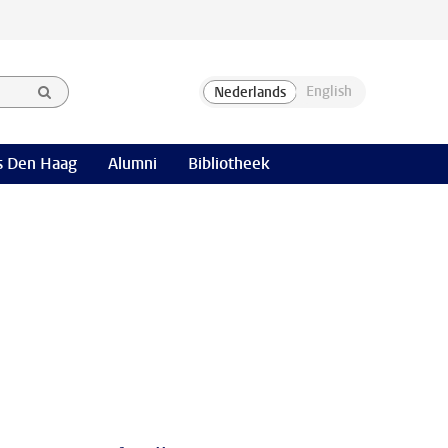
 Den Haag
Alumni
Bibliotheek