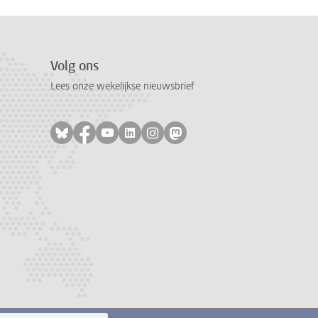
Volg ons
Lees onze wekelijkse nieuwsbrief
Volg ons op bluesky
Volg ons op facebook
Volg ons op youtube
Volg ons op linkedin
Volg ons op instagram
Volg ons op mastodon