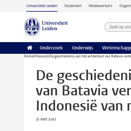
Ga naar hoofdinhoud
Universiteit Leiden
Studenten
Medewerkers
Organi
Zoek op on
Zoekterm
Onderzoek
Onderwijs
Wetenschapp
Home
Nieuws
De geschiedenis van het achterland van Batavia verte
De geschiedeni
van Batavia ver
Indonesië van 
31 mei 2011