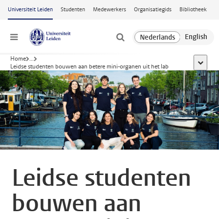
Ga naar hoofdinhoud
Universiteit Leiden
Studenten
Medewerkers
Organisatiegids
Bibliotheek
Menu
Home
...
toon all
Leidse studenten bouwen aan betere mini-organen uit het lab
Leidse studenten
bouwen aan