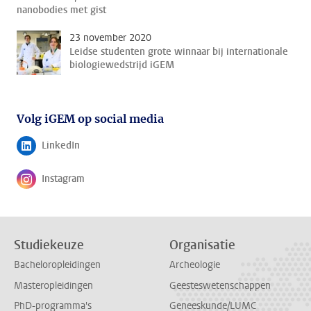
nanobodies met gist
23 november 2020
Leidse studenten grote winnaar bij internationale
biologiewedstrijd iGEM
Volg iGEM op social media
LinkedIn
Volg ons op
Instagram
Volg ons op
Studiekeuze
Organisatie
Bacheloropleidingen
Archeologie
Masteropleidingen
Geesteswetenschappen
PhD-programma's
Geneeskunde/LUMC