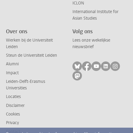
ICLON
International Institute for
Asian Studies
Over ons
Volg ons
Werken bij de Universiteit
Lees onze wekelijkse
Leiden
nieuwsbrief
Steun de Universiteit Leiden
Alumni
Volg ons op bluesky
Volg ons op facebo
Volg ons op yo
Volg ons op
Volg on
Impact
Volg ons op mastodon
Leiden-Delft-Erasmus
Universities
Locaties
Disclaimer
Cookies
Privacy
Contact