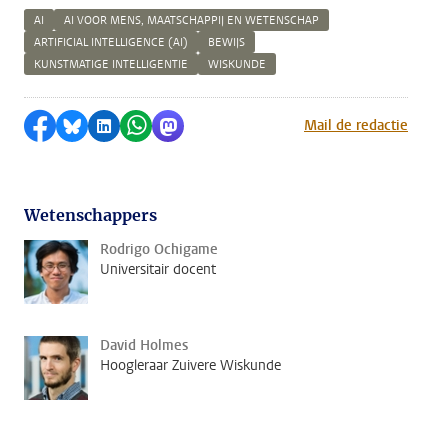
AI
AI VOOR MENS, MAATSCHAPPIJ EN WETENSCHAP
ARTIFICIAL INTELLIGENCE (AI)
BEWIJS
KUNSTMATIGE INTELLIGENTIE
WISKUNDE
Delen op Facebook
Delen via Bluesky
Delen op LinkedIn
Delen via WhatsApp
Delen via Mastodon
Mail de redactie
Wetenschappers
Rodrigo Ochigame
Universitair docent
David Holmes
Hoogleraar Zuivere Wiskunde