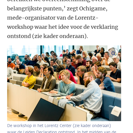
belangrijkste punten,’ zegt Ochigame,
mede-organisator van de Lorentz-
workshop waar het idee voor de verklaring
ontstond (zie kader onderaan).
vergroo
De workshop in het Lorentz Center (zie kader onderaan)
waar de Leiden Declaration ontstond. In het midden van de