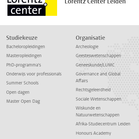
Lorentz Center Leiden
Studiekeuze
Organisatie
Bacheloropleidingen
Archeologie
Masteropleidingen
Geesteswetenschappen
PhD-programma's
Geneeskunde/LUMC
Onderwijs voor professionals
Governance and Global
Affairs
Summer Schools
Rechtsgeleerdheid
Open dagen
Sociale Wetenschappen
Master Open Dag
Wiskunde en
Natuurwetenschappen
Afrika-Studiecentrum Leiden
Honours Academy