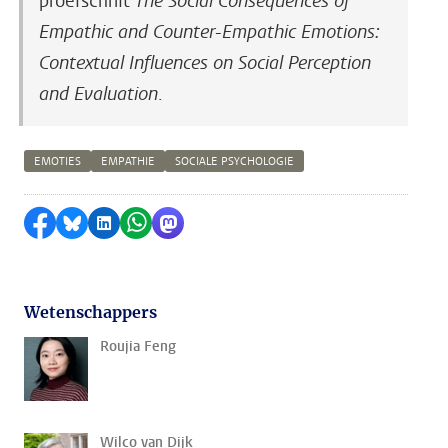
proefschrift
The Social Consequences of
Empathic and Counter-Empathic Emotions:
Contextual Influences on Social Perception
and Evaluation
.
EMOTIES
EMPATHIE
SOCIALE PSYCHOLOGIE
Delen op Facebook
Delen via Bluesky
Delen op LinkedIn
Delen via WhatsApp
Delen via Mastodon
Wetenschappers
Roujia Feng
Wilco van Dijk