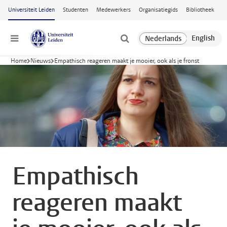
Ga naar hoofdinhoud
Universiteit Leiden
Studenten
Medewerkers
Organisatiegids
Bibliotheek
Menu
Home
Nieuws
Empathisch reageren maakt je mooier, ook als je fronst
Empathisch
reageren maakt