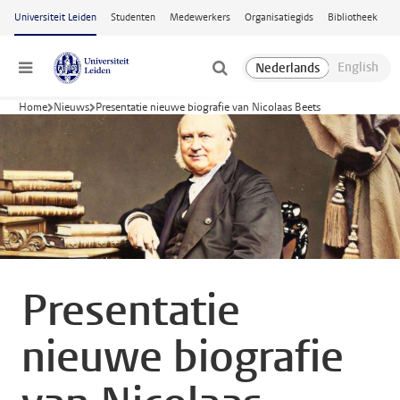
Ga naar hoofdinhoud
Universiteit Leiden
Studenten
Medewerkers
Organisatiegids
Bibliotheek
Menu
Home
Nieuws
Presentatie nieuwe biografie van Nicolaas Beets
Presentatie
nieuwe biografie