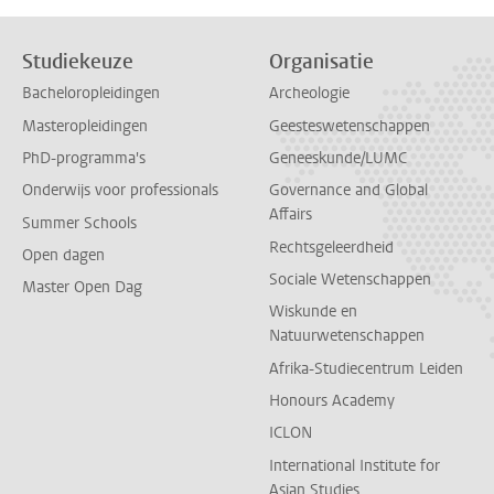
Studiekeuze
Organisatie
Bacheloropleidingen
Archeologie
Masteropleidingen
Geesteswetenschappen
PhD-programma's
Geneeskunde/LUMC
Onderwijs voor professionals
Governance and Global
Affairs
Summer Schools
Rechtsgeleerdheid
Open dagen
Sociale Wetenschappen
Master Open Dag
Wiskunde en
Natuurwetenschappen
Afrika-Studiecentrum Leiden
Honours Academy
ICLON
International Institute for
Asian Studies