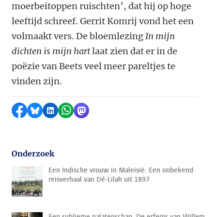
moerbeitoppen ruischten’, dat hij op hoge
leeftijd schreef. Gerrit Komrij vond het een
volmaakt vers. De bloemlezing
In mijn
dichten is mijn hart
laat zien dat er in de
poëzie van Beets veel meer pareltjes te
vinden zijn.
Delen op Facebook
Delen via Bluesky
Delen op LinkedIn
Delen via WhatsApp
Delen via Mastodon
Onderzoek
Een Indische vrouw in Maleisië. Een onbekend
reisverhaal van Dé-Lilah uit 1897
Een sublieme nalatenschap. De erfenis van Willem