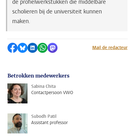
de profielwerkstukken die middelbare
scholieren bij de universiteit kunnen
maken.
Delen op Facebook
Delen via Bluesky
Delen op LinkedIn
Delen via WhatsApp
Delen via Mastodon
Mail de redacteur
Betrokken medewerkers
Sabina Chita
Contactpersoon VWO
Subodh Patil
Assistant professor