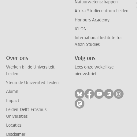
Natuurwetenschappen
Afrika-Studiecentrum Leiden
Honours Academy
ICLON
International Institute for
Asian Studies
Over ons
Volg ons
Werken bij de Universiteit
Lees onze wekelijkse
Leiden
nieuwsbrief
Steun de Universiteit Leiden
Alumni
Volg ons op bluesky
Volg ons op facebo
Volg ons op yo
Volg ons op
Volg on
Impact
Volg ons op mastodon
Leiden-Delft-Erasmus
Universities
Locaties
Disclaimer