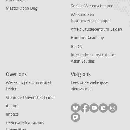
Sociale Wetenschappen
Master Open Dag
Wiskunde en
Natuurwetenschappen
Afrika-Studiecentrum Leiden
Honours Academy
ICLON
International Institute for
Asian Studies
Over ons
Volg ons
Werken bij de Universiteit
Lees onze wekelijkse
Leiden
nieuwsbrief
Steun de Universiteit Leiden
Alumni
Volg ons op bluesky
Volg ons op facebo
Volg ons op yo
Volg ons op
Volg on
Impact
Volg ons op mastodon
Leiden-Delft-Erasmus
Universities