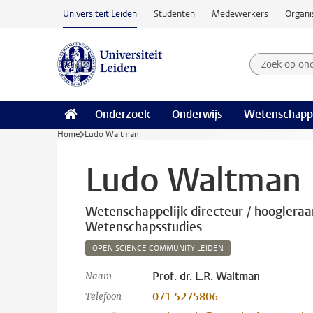
Ga naar hoofdinhoud
Universiteit Leiden
Studenten
Medewerkers
Organi
Zoek op on
Zoekterm
Onderzoek
Onderwijs
Wetenschapp
Home
Ludo Waltman
Ludo Waltman
Wetenschappelijk directeur / hoogleraa
Wetenschapsstudies
OPEN SCIENCE COMMUNITY LEIDEN
Prof. dr. L.R. Waltman
Naam
071 5275806
Telefoon