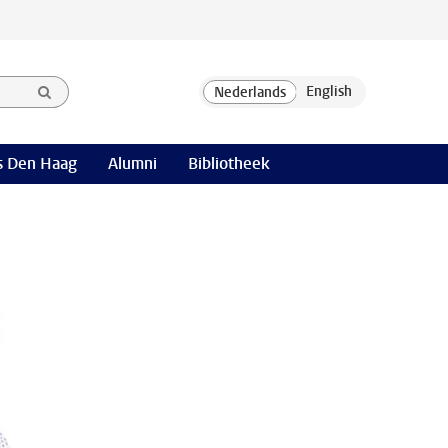
 Den Haag
Alumni
Bibliotheek