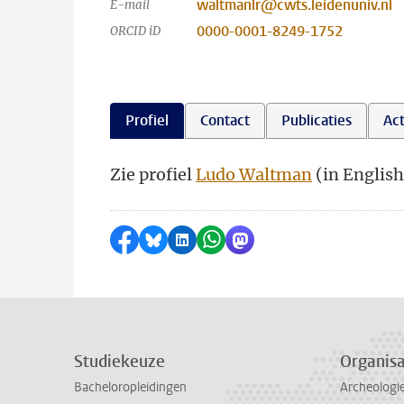
waltmanlr@cwts.leidenuniv.nl
E-mail
0000-0001-8249-1752
ORCID iD
Profiel
Contact
Publicaties
Act
Zie profiel
Ludo Waltman
(in English
Delen op Facebook
Delen via Bluesky
Delen op LinkedIn
Delen via WhatsApp
Delen via Mastodon
Studiekeuze
Organisa
Bacheloropleidingen
Archeologi