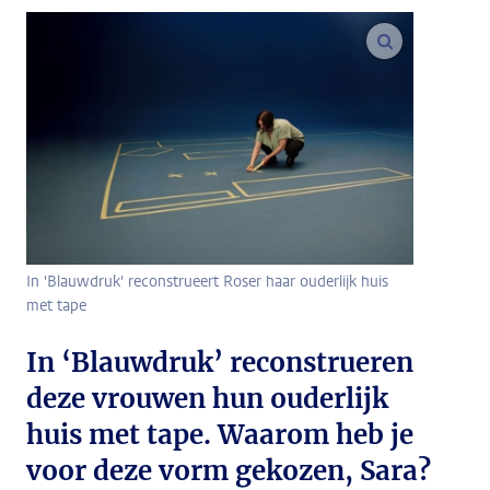
vergroot af
In 'Blauwdruk' reconstrueert Roser haar ouderlijk huis
met tape
In ‘Blauwdruk’ reconstrueren
deze vrouwen hun ouderlijk
huis met tape. Waarom heb je
voor deze vorm gekozen, Sara?