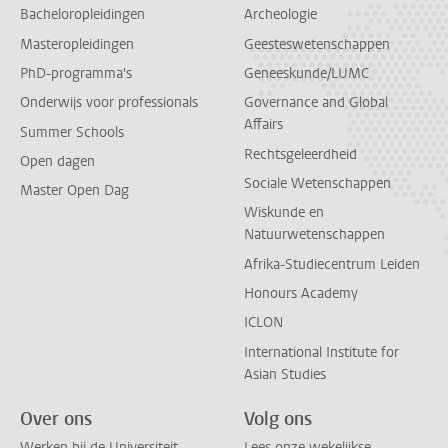
Bacheloropleidingen
Archeologie
Masteropleidingen
Geesteswetenschappen
PhD-programma's
Geneeskunde/LUMC
Onderwijs voor professionals
Governance and Global
Affairs
Summer Schools
Rechtsgeleerdheid
Open dagen
Sociale Wetenschappen
Master Open Dag
Wiskunde en
Natuurwetenschappen
Afrika-Studiecentrum Leiden
Honours Academy
ICLON
International Institute for
Asian Studies
Over ons
Volg ons
Werken bij de Universiteit
Lees onze wekelijkse