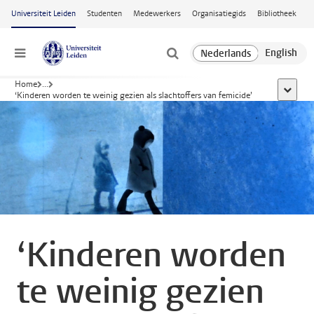
Ga naar hoofdinhoud
Universiteit Leiden
Studenten
Medewerkers
Organisatiegids
Bibliotheek
Menu
Home
...
toon all
‘Kinderen worden te weinig gezien als slachtoffers van femicide’
‘Kinderen worden
te weinig gezien