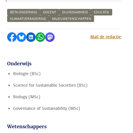
BETA-ONDERWIJS
DOCENT
DUURZAAMHEID
EDUCATIE
KLIMAATVERANDERING
MILIEUWETENSCHAPPEN
Delen op Facebook
Delen via Bluesky
Delen op LinkedIn
Delen via WhatsApp
Delen via Mastodon
Mail de redactie
Onderwijs
Biologie (BSc)
Science for Sustainable Societies (BSc)
Biology (MSc)
Governance of Sustainability (MSc)
Wetenschappers