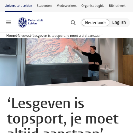
Ga naar hoofdinhoud
Universiteit Leiden
Studenten
Medewerkers
Organisatiegids
Bibliotheek
Menu
Home
Nieuws
‘Lesgeven is topsport, je moet altijd aanstaan’
‘Lesgeven is
topsport, je moet