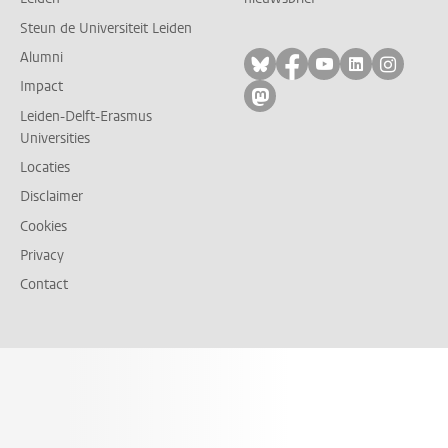
Steun de Universiteit Leiden
Alumni
Volg ons op bluesky
Volg ons op facebo
Volg ons op yo
Volg ons op
Volg on
Impact
Volg ons op mastodon
Leiden-Delft-Erasmus
Universities
Locaties
Disclaimer
Cookies
Privacy
Contact