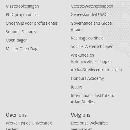
Masteropleidingen
Geesteswetenschappen
PhD-programma's
Geneeskunde/LUMC
Onderwijs voor professionals
Governance and Global
Affairs
Summer Schools
Rechtsgeleerdheid
Open dagen
Sociale Wetenschappen
Master Open Dag
Wiskunde en
Natuurwetenschappen
Afrika-Studiecentrum Leiden
Honours Academy
ICLON
International Institute for
Asian Studies
Over ons
Volg ons
Werken bij de Universiteit
Lees onze wekelijkse
Leiden
nieuwsbrief