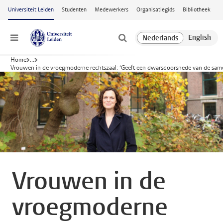
Ga naar hoofdinhoud
Universiteit Leiden
Studenten
Medewerkers
Organisatiegids
Bibliotheek
Menu
Home
...
Vrouwen in de vroegmoderne rechtszaal: ‘Geeft een dwarsdoorsnede van de sam
Vrouwen in de
vroegmoderne