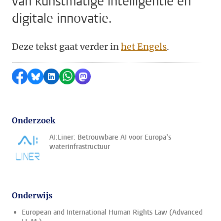
van kunstmatige intelligentie en
digitale innovatie.
Deze tekst gaat verder in
het Engels
.
Delen op Facebook
Delen via Bluesky
Delen op LinkedIn
Delen via WhatsApp
Delen via Mastodon
Onderzoek
AI:Liner: Betrouwbare AI voor Europa’s
waterinfrastructuur
Onderwijs
European and International Human Rights Law (Advanced