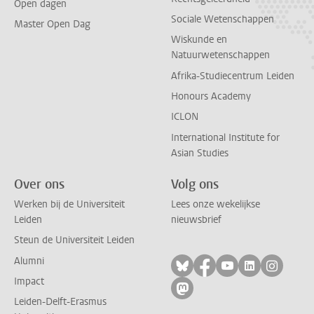
Open dagen
Sociale Wetenschappen
Master Open Dag
Wiskunde en
Natuurwetenschappen
Afrika-Studiecentrum Leiden
Honours Academy
ICLON
International Institute for
Asian Studies
Over ons
Volg ons
Werken bij de Universiteit
Lees onze wekelijkse
Leiden
nieuwsbrief
Steun de Universiteit Leiden
Alumni
Volg ons op bluesky
Volg ons op facebo
Volg ons op yo
Volg ons op
Volg on
Impact
Volg ons op mastodon
Leiden-Delft-Erasmus